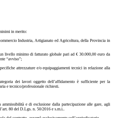
minimi in merito:
Commercio Industria, Artigianato ed Agricoltura,
della Provincia in
i un livello minimo di fatturato globale pari ad € 30.000,00 euro da
ente “avviso”;
 specifiche attrezzature e/o equipaggiamenti tecnici in relazione alla
tegoria dei lavori oggetto dell’affidamento è sufficiente per la
ia e tecnico/professionale richiesti.
 ammissibilità e di esclusione dalla partecipazione alle gare, agli
all’art. 80 del D.Lgs. n. 50/2016
e s.m.i.
.
tipula del contratto, avverrà esclusivamente sull’aggiudicatario.