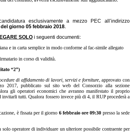
a candidatura esclusivamente a mezzo PEC all’indirizzo
0 del giorno 05 febbraio 2018
.
EGARE SOLO
i seguenti documenti:
aliana e in carta semplice in modo conforme al fac-simile allegato
firmatario in corso di validità.
itato “2”)
cedure di affidamento di lavori, servizi e forniture
, approvato con
zo 2017, pubblicato sul sito web del Consorzio alla sezione
lora
gli operatori economici che avranno manifestato il proprio
invitarli tutti. Qualora fossero invece più di 4, il RUP procederà a
azione, è fissata per il giorno
6 febbraio ore 09:30
presso la sede
 solo operatore di individuare un ulteriore possibile contraente per