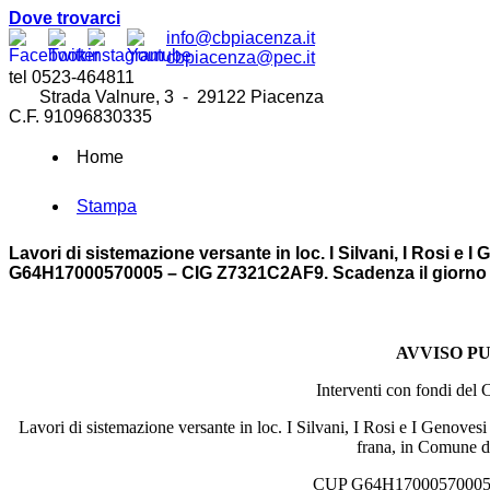
Dove trovarci
info@cbpiacenza.it
cbpiacenza@pec.it
tel 0523-464811
Strada Valnure, 3 - 29122 Piacenza
C.F. 91096830335
Home
Stampa
Lavori di sistemazione versante in loc. I Silvani, I Rosi e
G64H17000570005 – CIG Z7321C2AF9. Scadenza il giorno 5 
AVVISO P
Interventi con fondi del
Lavori di
sistemazione versante in loc. I Silvani, I Rosi e I Genovesi 
frana, in Comune d
CUP G64H17000570005