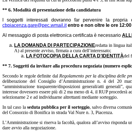
** 6. Modalità di presentazione della candidatura
I soggetti interessati dovranno far pervenire la propri
cbpiacenza.gare@pec.wmail.it
entro e non oltre le ore 12:0
Al messaggio di posta elettronica certificata è necessario
ALL
LA DOMANDA DI PARTECIPAZIONE
redatta in lingua it
A) al presente avviso, firmata a cura dell’interessato;
LA FOTOCOPIA DELLA CARTA D’IDENTITÀ
del 
** 7. Soggetti da invitare alla procedura negoziata (numero esplic
Secondo le regole definite dal
Regolamento per la disciplina delle pro
deliberazione del Consiglio d’Amministrazione n. 4 del 20 mar
“amministrazione trasparente/disposizioni generali/atti generali”, q
ua
interesse dovessero essere più di 2 ma meno di 4, il RUP procederà ad 
selezionarne 2 e ad individuarne altrettanti mediante sorteggio.
In tal caso la
seduta pubblica per il sorteggio
, salvo diversa comunic
del Consorzio di Bonifica in strada Val Nure n. 3, Piacenza.
L’Amministrazione si riserva la facoltà, qualora all’avviso risponda un
dare avvio alla negoziazione.