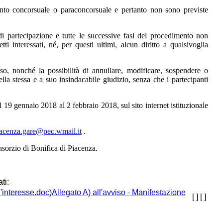
nto concorsuale o paraconcorsuale e pertanto non sono previste
i partecipazione e tutte le successive fasi del procedimento non
 interessati, né, per questi ultimi, alcun diritto a qualsivoglia
iso, nonché la possibilità di annullare, modificare, sospendere o
la stessa e a suo insindacabile giudizio, senza che i partecipanti
l 19 gennaio 2018 al 2 febbraio 2018, sul sito internet istituzionale
acenza.gare@pec.wmail.it
.
sorzio di Bonifica di Piacenza.
ti:
Allegato A) all'avviso - Manifestazione
[ ]
[ ]