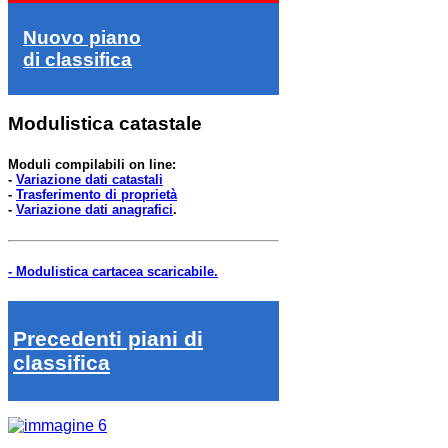
Nuovo piano
di classifica
Modulistica catastale
Moduli compilabili on line:
-
Variazione dati catastali
-
Trasferimento di proprietà
-
Variazione dati anagrafici
.
- Modulistica cartacea scaricabile.
Precedenti piani di
classifica