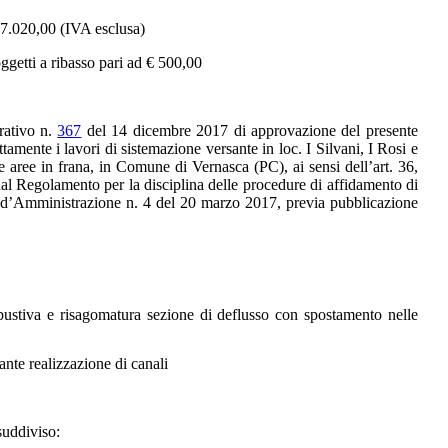
27.020,00 (IVA esclusa)
ggetti a ribasso pari ad € 500,00
rativo n.
367
del 14 dicembre 2017 di approvazione del presente
ttamente i lavori di
sistemazione versante in loc. I Silvani, I Rosi e
one aree in frana, in Comune di Vernasca (PC)
, ai sensi dell’art. 36,
dal Regolamento per la disciplina delle procedure di affidamento di
io d’Amministrazione n. 4 del 20 marzo 2017, previa pubblicazione
rbustiva e risagomatura sezione di deflusso con spostamento nelle
ante realizzazione di canali
suddiviso: