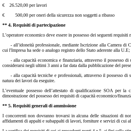
€ 26.520,00 per lavori
€ 500,00 per oneri della sicurezza non soggetti a ribasso
** 4. Requisiti di partecipazione
L’operatore economico deve essere in possesso dei seguenti requisiti 
- all’idoneità professionale, mediante Iscrizione alla Camera di 
cui l'Impresa ha sede o analogo registro dello Stato aderente alla U.E
;
- alla capacità economica e finanziaria, attraverso il possesso d
considerarsi negli ultimi 3 anni a far data dalla pubblicazione del pres
- alla capacità tecniche e professionali, attraverso il possesso di
natura dei lavori da eseguire.
L’eventuale possesso dell’attestato di qualificazione SOA per la ca
dimostrazione del possesso dei requisiti di capacità economico/finanziar
** 5. Requisiti generali di ammissione
I concorrenti non dovranno trovarsi in alcuna delle situazioni di non
affidamenti di appalti e subappalti di lavori, forniture e servizi di cui 
La verifica dei requisiti di cui ai precedenti punti 4 e 5, ai fini sella s