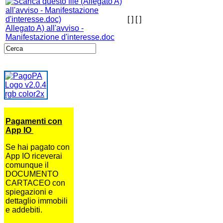
[ ]
[ ]
Allegato A) all'avviso -
Manifestazione d'interesse.doc
Pagamenti con
App IO
Se hai pagato con
App IO riceverai
comunque il
DOCUMENTO
CARTACEO con
spiegazioni e
dettaglio immobili
e addebiti.