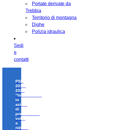
Portate derivate da
Trebbia
Territorio di montagna
Dighe
Polizia idraulica
Sedi
e
contatti
PSR
2014-
2020
“Investimenti
in
azioni
di
prevenzione
volte
a
ridurre