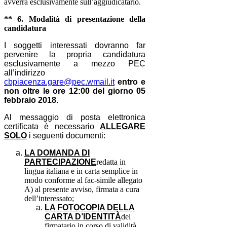
avverrà esclusivamente sull’aggiudicatario.
** 6. Modalità di presentazione della
candidatura
I soggetti interessati dovranno far
pervenire la propria candidatura
esclusivamente a mezzo PEC
all’indirizzo
cbpiacenza.gare@pec.wmail.it
entro e
non oltre le ore 12:00 del giorno 05
febbraio 2018
.
Al messaggio di posta elettronica
certificata è necessario
ALLEGARE
SOLO
i seguenti documenti:
LA DOMANDA DI
PARTECIPAZIONE
redatta in
lingua italiana e in carta semplice in
modo conforme al fac-simile allegato
A) al presente avviso, firmata a cura
dell’interessato;
LA FOTOCOPIA DELLA
CARTA D’IDENTITÀ
del
firmatario in corso di validità.