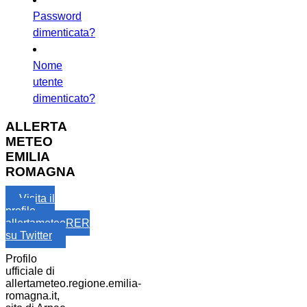
Password
dimenticata?
Nome
utente
dimenticato?
ALLERTA
METEO
EMILIA
ROMAGNA
Visita il
profilo
allertameteoRER
su Twitter
Profilo
ufficiale di
allertameteo.regione.emilia-
romagna.it,