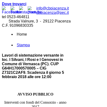
Dove trovarci
info@cbpiacenza.it
cbpiacenza@pec.it
tel 0523-464811
Strada Valnure, 3 - 29122 Piacenza
C.F. 91096830335
Home
Stampa
Lavori di sistemazione versante in
loc. I Silvani, I Rosi e I Genovesi in
Comune di Vernasca (PC). CUP
G64H17000570005 – CIG
Z7321C2AF9. Scadenza il giorno 5
febbraio 2018 alle ore 12:00
AVVISO PUBBLICO
Interventi con fondi del Consorzio - anno
2017