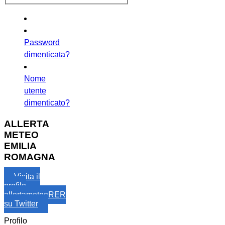
Password
dimenticata?
Nome
utente
dimenticato?
ALLERTA
METEO
EMILIA
ROMAGNA
Visita il
profilo
allertameteoRER
su Twitter
Profilo