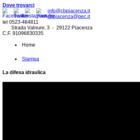
Dove trovarci
info@cbpiacenza.it
cbpiacenza@pec.it
tel 0523-464811
Strada Valnure, 3 - 29122 Piacenza
C.F. 91096830335
Home
Stampa
La difesa idraulica