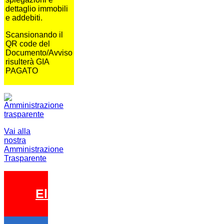
dettaglio immobili
e addebiti.
Scansionando il
QR code del
Documento/Avviso
risulterà GIA
PAGATO
Vai alla
nostra
Amministrazione
Trasparente
Elezioni 2026