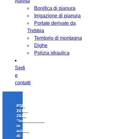
Attività
Bonifica di pianura
Irrigazione di pianura
Portate derivate da
Trebbia
Territorio di montagna
Dighe
Polizia idraulica
Sedi
e
contatti
PSR
2014-
2020
“Investimenti
in
azioni
di