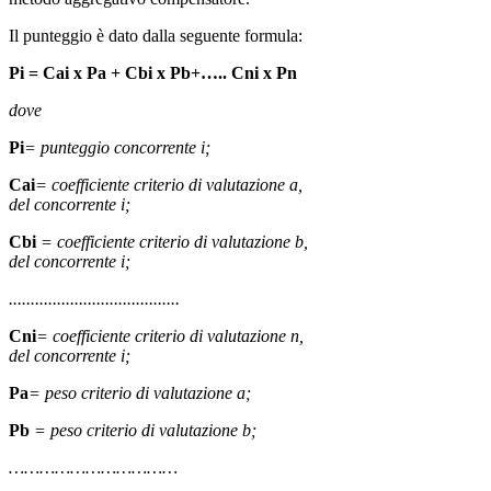
Il punteggio è dato dalla seguente formula:
Pi = Cai x Pa + Cbi x Pb+….. Cni x Pn
dove
Pi
= punteggio concorrente i;
Cai
= coefficiente criterio di valutazione a,
del concorrente i;
Cbi
= coefficiente criterio di valutazione b,
del concorrente i;
.......................................
Cni
= coefficiente criterio di valutazione n,
del concorrente i;
Pa
= peso criterio di valutazione a;
Pb
= peso criterio di valutazione b;
……………………………