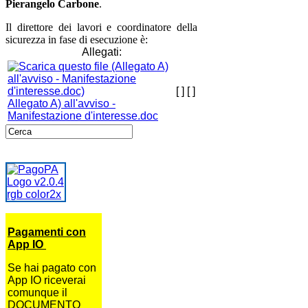
Pierangelo Carbone
.
Il direttore dei lavori e coordinatore della
sicurezza in fase di esecuzione è:
Allegati:
[ ]
[ ]
Allegato A) all'avviso -
Manifestazione d'interesse.doc
Pagamenti con
App IO
Se hai pagato con
App IO riceverai
comunque il
DOCUMENTO