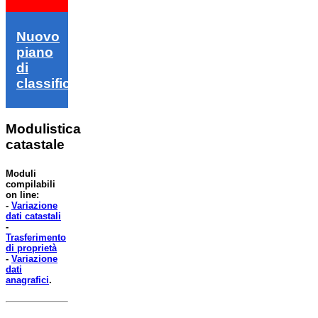
Nuovo
piano
di
classifica
Modulistica
catastale
Moduli
compilabili
on line:
-
Variazione
dati catastali
-
Trasferimento
di proprietà
-
Variazione
dati
anagrafici
.