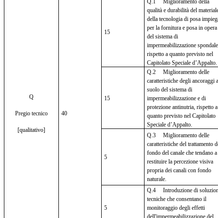
Q.1 Miglioramento della
qualità e durabilità del material
della tecnologia di posa impieg
per la fornitura e posa in opera
15
del sistema di
impermeabilizzazione spondale
rispetto a quanto previsto nel
Capitolato Speciale d’Appalto.
Q.2 Miglioramento delle
caratteristiche degli ancoraggi a
suolo del sistema di
Q
15
impermeabilizzazione e di
protezione antinutria, rispetto a
Pregio tecnico
40
quanto previsto nel Capitolato
Speciale d’Appalto.
[qualitativo]
Q.3 Miglioramento delle
caratteristiche del trattamento d
fondo del canale che tendano a
5
restituire la percezione visiva
propria dei canali con fondo
naturale.
Q.4 Introduzione di soluzion
tecniche che consentano il
5
monitoraggio degli effetti
dell'impermeabilizzazione del