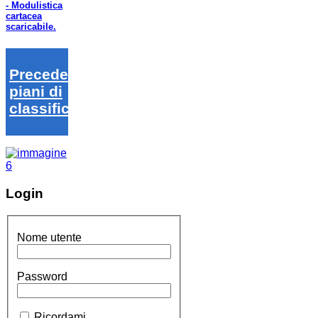
- Modulistica
cartacea
scaricabile.
Precedenti
piani di
classifica
Login
Nome utente
Password
Ricordami