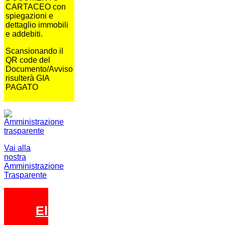
CARTACEO con
spiegazioni e
dettaglio immobili
e addebiti.
Scansionando il
QR code del
Documento/Avviso
risulterà GIA
PAGATO
Vai alla
nostra
Amministrazione
Trasparente
Elezioni 2026