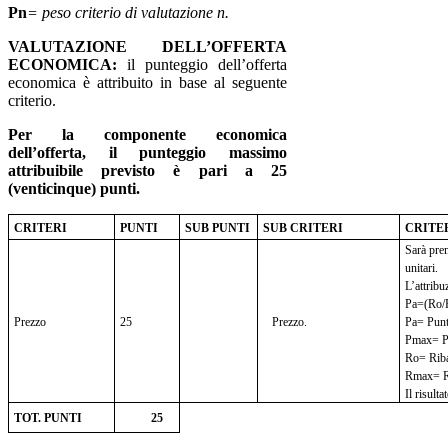
Pn
= peso criterio di valutazione n.
VALUTAZIONE DELL’OFFERTA
ECONOMICA:
il punteggio dell’offerta
economica è attribuito in base al seguente
criterio.
Per la componente economica
dell’offerta, il punteggio massimo
attribuibile previsto è pari a 25
(venticinque) punti.
CRITERI
PUNTI
SUB PUNTI
SUB CRITERI
CRITE
Sarà prem
unitari.
L’attribu
Pa=(Ro/
Prezzo
25
Prezzo.
Pa= Punte
Pmax= P
Ro= Riba
Rmax= Rib
Il risulta
TOT. PUNTI
25