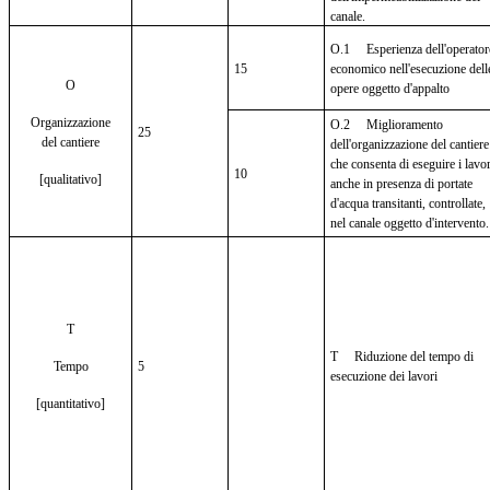
canale.
O.1 Esperienza dell'operator
15
economico nell'esecuzione dell
O
opere oggetto d'appalto
Organizzazione
O.2 Miglioramento
25
del cantiere
dell'organizzazione del cantiere
che consenta di eseguire i lavor
10
[qualitativo]
anche in presenza di portate
d'acqua transitanti, controllate,
nel canale oggetto d'intervento.
T
T Riduzione del tempo di
Tempo
5
esecuzione dei lavori
[quantitativo]