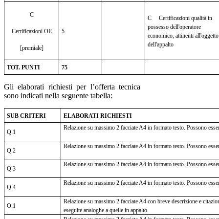
C
C Certificazioni qualità in
possesso dell'operatore
Certificazioni OE
5
economico, attinenti all'oggetto
dell'appalto
[premiale]
TOT. PUNTI
75
Gli elaborati richiesti per l’offerta tecnica
sono indicati nella seguente tabella:
SUB CRITERI
ELABORATI RICHIESTI
Relazione su massimo 2 facciate A4 in formato testo. Possono essere 
Q.1
Relazione su massimo 2 facciate A4 in formato testo. Possono essere 
Q.2
Relazione su massimo 2 facciate A4 in formato testo. Possono essere 
Q.3
Relazione su massimo 2 facciate A4 in formato testo. Possono essere 
Q.4
Relazione su massimo 2 facciate A4 con breve descrizione e citazione
O.1
eseguite analoghe a quelle in appalto.