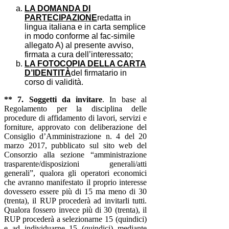
LA DOMANDA DI
PARTECIPAZIONE
redatta in
lingua italiana e in carta semplice
in modo conforme al fac-simile
allegato A) al presente avviso,
firmata a cura dell’interessato;
LA FOTOCOPIA DELLA CARTA
D’IDENTITÀ
del firmatario in
corso di validità.
** 7. Soggetti da invitare
.
In base al
Regolamento per la disciplina delle
procedure di affidamento di lavori, servizi e
forniture, approvato con deliberazione del
Consiglio d’Amministrazione n. 4 del 20
marzo 2017, pubblicato sul sito web del
Consorzio alla sezione “amministrazione
trasparente/disposizioni generali/atti
generali”, qualora gli operatori economici
che avranno manifestato il proprio interesse
dovessero essere più di 15 ma meno di 30
(trenta), il RUP procederà ad invitarli tutti.
Qualora fossero invece più di 30 (trenta), il
RUP procederà a selezionarne 15 (quindici)
e ad individuarne 15 (quindici) mediante