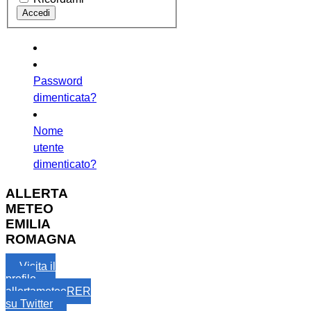
Password
dimenticata?
Nome
utente
dimenticato?
ALLERTA
METEO
EMILIA
ROMAGNA
Visita il
profilo
allertameteoRER
su Twitter