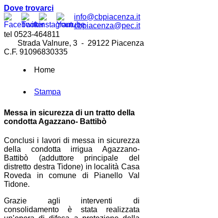
Dove trovarci
info@cbpiacenza.it
cbpiacenza@pec.it
tel 0523-464811
Strada Valnure, 3 - 29122 Piacenza
C.F. 91096830335
Home
Stampa
Messa in sicurezza di un tratto della
condotta Agazzano- Battibò
Conclusi i lavori di messa in sicurezza
della condotta irrigua Agazzano-
Battibò (adduttore principale del
distretto destra Tidone
in località Casa
)
Roveda in comune di Pianello Val
Tidone.
Grazie agli interventi di
consolidamento è stata realizzata