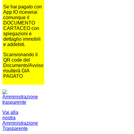
Se hai pagato con
App IO riceverai
comunque il
DOCUMENTO
CARTACEO con
spiegazioni e
dettaglio immobili
e addebiti.
Scansionando il
QR code del
Documento/Avviso
risulterà GIA
PAGATO
Vai alla
nostra
Amministrazione
Trasparente