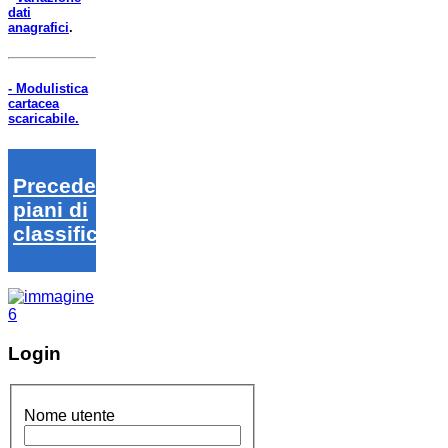
dati
anagrafici
.
- Modulistica
cartacea
scaricabile.
Precedenti
piani di
classifica
Login
Nome utente