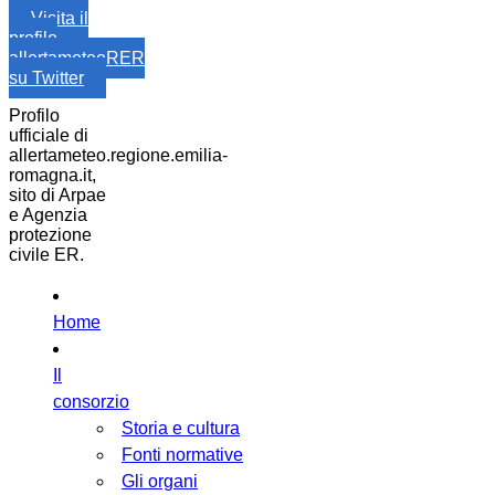
Visita il
profilo
allertameteoRER
su Twitter
Profilo
ufficiale di
allertameteo.regione.emilia-
romagna.it,
sito di Arpae
e Agenzia
protezione
civile ER.
Home
Il
consorzio
Storia e cultura
Fonti normative
Gli organi