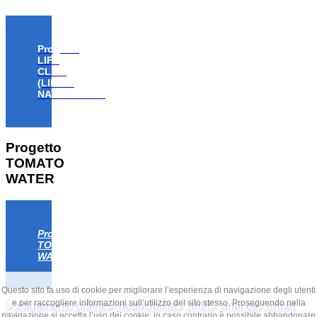
Progetto
LIFE
CLAW
(LIFE18
NAT/IT/000806)
Progetto
TOMATO
WATER
Progetto
TOMATO
WATER
Questo sito fa uso di cookie per migliorare l’esperienza di navigazione degli utenti
e per raccogliere informazioni sull’utilizzo del sito stesso. Proseguendo nella
navigazione si accetta l’uso dei cookie; in caso contrario è possibile abbandonare