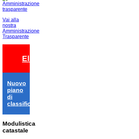
Vai alla
nostra
Amministrazione
Trasparente
Elezioni 2026
Nuovo
piano
di
classifica
Modulistica
catastale