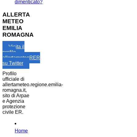
dimenticato?
ALLERTA
METEO
EMILIA
ROMAGNA
Visita il
profilo
allertameteoRER
su Twitter
Profilo
ufficiale di
allertameteo.regione.emilia-
romagna.it,
sito di Arpae
e Agenzia
protezione
civile ER.
Home