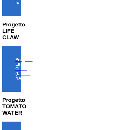
forestale”
Progetto
LIFE
CLAW
Progetto
LIFE
CLAW
(LIFE18
NAT/IT/000806)
Progetto
TOMATO
WATER