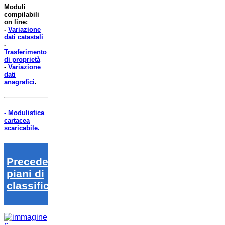
Moduli
compilabili
on line:
-
Variazione
dati catastali
-
Trasferimento
di proprietà
-
Variazione
dati
anagrafici
.
- Modulistica
cartacea
scaricabile.
Precedenti
piani di
classifica