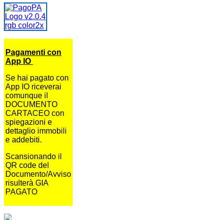
Pagamenti con
App IO
Se hai pagato con
App IO riceverai
comunque il
DOCUMENTO
CARTACEO con
spiegazioni e
dettaglio immobili
e addebiti.
Scansionando il
QR code del
Documento/Avviso
risulterà GIA
PAGATO