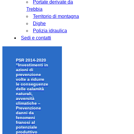
Portate derivate da
Trebbia
Territorio di montagna
Dighe
Polizia idraulica
Sedi e contatti
PSR 2014-2020
“Investimenti in
azioni di
prevenzione
volte a ridurre
le conseguenze
delle calamità
naturali,
avversità
climatiche –
Prevenzione
danni da
fenomeni
franosi al
potenziale
produttivo