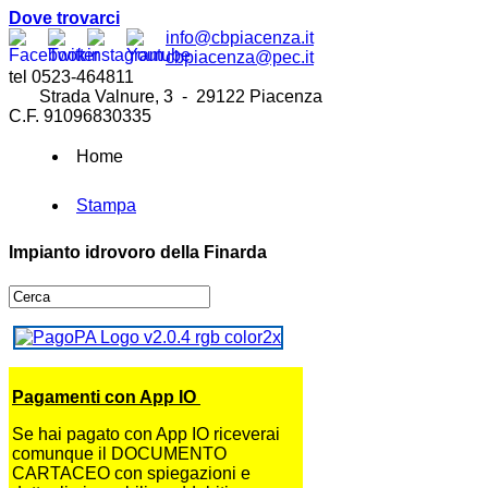
Dove trovarci
info@cbpiacenza.it
cbpiacenza@pec.it
tel 0523-464811
Strada Valnure, 3 - 29122 Piacenza
C.F. 91096830335
Home
Stampa
Impianto idrovoro della Finarda
Pagamenti con App IO
Se hai pagato con App IO riceverai
comunque il DOCUMENTO
CARTACEO con spiegazioni e