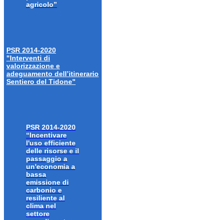
agricolo”
PSR 2014-2020
"Interventi di
valorizzazione e
adeguamento dell’itinerario
Sentiero del Tidone"
PSR 2014-2020
“Incentivare
l'uso efficiente
delle risorse e il
passaggio a
un'economia a
bassa
emissione di
carbonio e
resiliente al
clima nel
settore