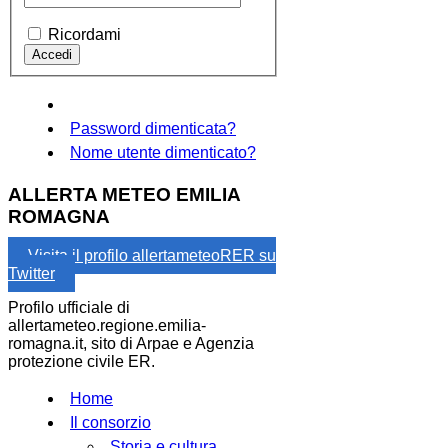
Ricordami
Password dimenticata?
Nome utente dimenticato?
ALLERTA METEO EMILIA
ROMAGNA
Visita il profilo allertameteoRER su
Twitter
Profilo ufficiale di
allertameteo.regione.emilia-
romagna.it, sito di Arpae e Agenzia
protezione civile ER.
Home
Il consorzio
Storia e cultura