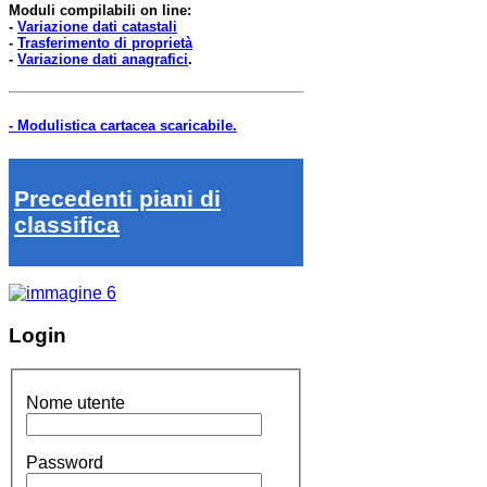
Moduli compilabili on line:
-
Variazione dati catastali
-
Trasferimento di proprietà
-
Variazione dati anagrafici
.
- Modulistica cartacea scaricabile.
Precedenti piani di
classifica
Login
Nome utente
Password