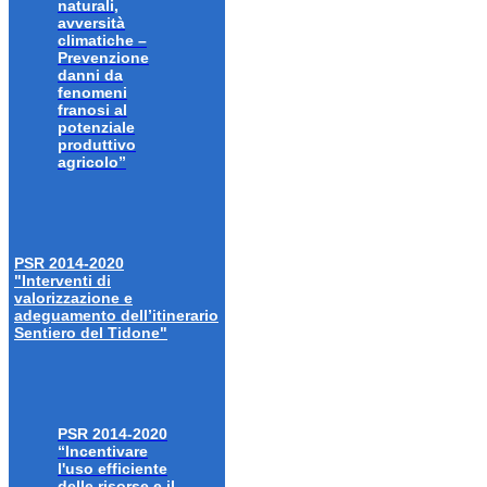
naturali,
avversità
climatiche –
Prevenzione
danni da
fenomeni
franosi al
potenziale
produttivo
agricolo”
PSR 2014-2020
"Interventi di
valorizzazione e
adeguamento dell’itinerario
Sentiero del Tidone"
PSR 2014-2020
“Incentivare
l'uso efficiente
delle risorse e il