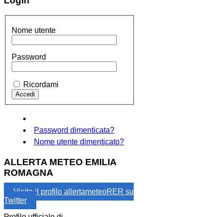
Login
Nome utente
Password
Ricordami
Password dimenticata?
Nome utente dimenticato?
ALLERTA METEO EMILIA
ROMAGNA
Visita il profilo allertameteoRER su
Twitter
Profilo ufficiale di