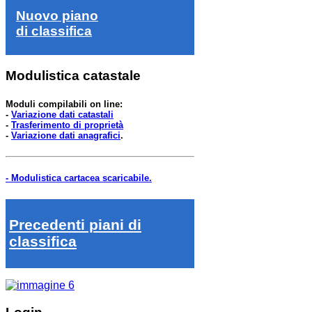
Nuovo piano
di classifica
Modulistica catastale
Moduli compilabili on line:
-
Variazione dati catastali
-
Trasferimento di proprietà
-
Variazione dati anagrafici
.
- Modulistica cartacea scaricabile.
Precedenti piani di
classifica