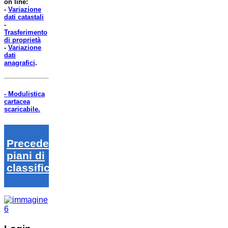
on line:
-
Variazione
dati catastali
-
Trasferimento
di proprietà
-
Variazione
dati
anagrafici
.
- Modulistica
cartacea
scaricabile.
Precedenti
piani di
classifica