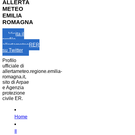
ALLERTA
METEO
EMILIA
ROMAGNA
Visita il
profilo
allertameteoRER
su Twitter
Profilo
ufficiale di
allertameteo.regione.emilia-
romagna.it,
sito di Arpae
e Agenzia
protezione
civile ER.
Home
Il