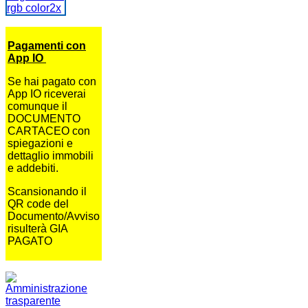
Pagamenti con
App IO
Se hai pagato con
App IO riceverai
comunque il
DOCUMENTO
CARTACEO con
spiegazioni e
dettaglio immobili
e addebiti.
Scansionando il
QR code del
Documento/Avviso
risulterà GIA
PAGATO