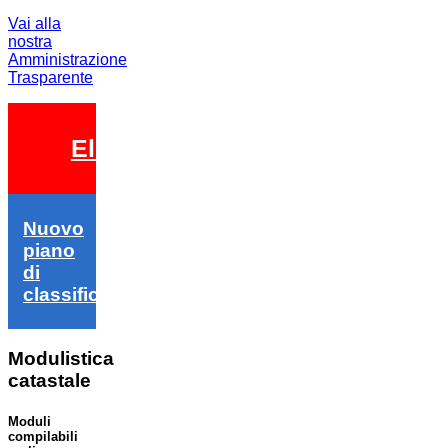
Vai alla
nostra
Amministrazione
Trasparente
Elezioni 2026
Nuovo
piano
di
classifica
Modulistica
catastale
Moduli
compilabili