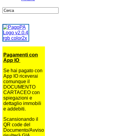
Pagamenti con
App IO
Se hai pagato con
App IO riceverai
comunque il
DOCUMENTO
CARTACEO con
spiegazioni e
dettaglio immobili
e addebiti.
Scansionando il
QR code del
Documento/Avviso
risulterà GIA