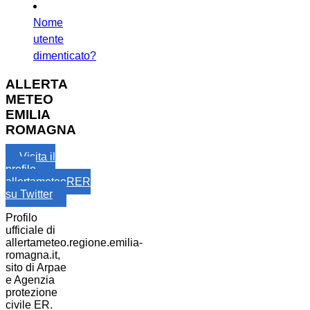
Nome
utente
dimenticato?
ALLERTA
METEO
EMILIA
ROMAGNA
Visita il
profilo
allertameteoRER
su Twitter
Profilo
ufficiale di
allertameteo.regione.emilia-
romagna.it,
sito di Arpae
e Agenzia
protezione
civile ER.