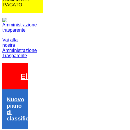
PAGATO
Vai alla
nostra
Amministrazione
Trasparente
Elezioni 2026
Nuovo
piano
di
classifica