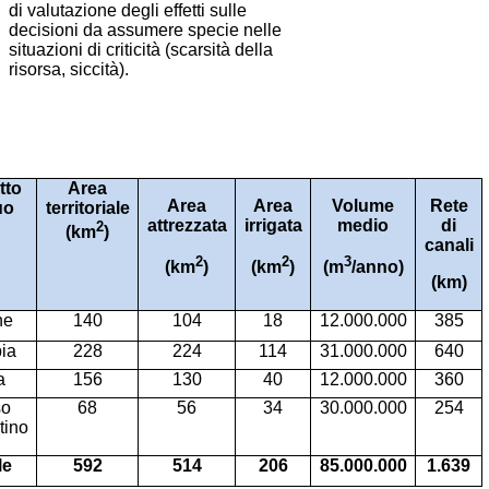
di valutazione degli effetti sulle
decisioni da assumere specie nelle
situazioni di criticità (scarsità della
risorsa, siccità).
tto
Area
Area
Area
Volume
Rete
uo
territoriale
attrezzata
irrigata
medio
di
2
(km
)
canali
2
2
3
(km
)
(km
)
(m
/anno)
(km)
ne
140
104
18
12.000.000
385
ia
228
224
114
31.000.000
640
a
156
130
40
12.000.000
360
so
68
56
34
30.000.000
254
tino
le
592
514
206
85.000.000
1.639