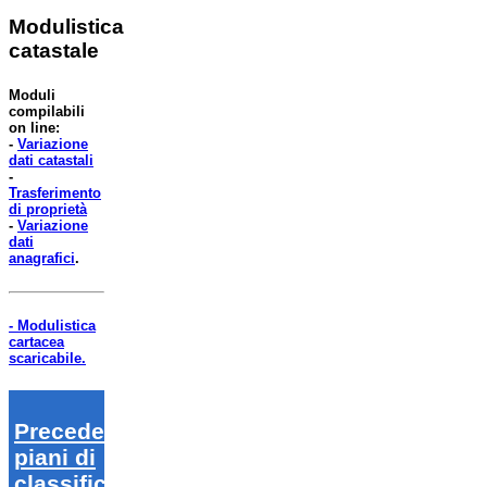
Modulistica
catastale
Moduli
compilabili
on line:
-
Variazione
dati catastali
-
Trasferimento
di proprietà
-
Variazione
dati
anagrafici
.
- Modulistica
cartacea
scaricabile.
Precedenti
piani di
classifica