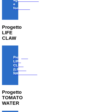
agroalimentare
e
forestale”
Progetto
LIFE
CLAW
Progetto
LIFE
CLAW
(LIFE18
NAT/IT/000806)
Progetto
TOMATO
WATER