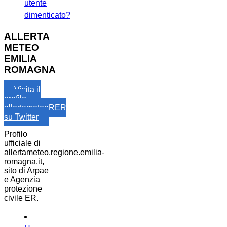
utente
dimenticato?
ALLERTA
METEO
EMILIA
ROMAGNA
Visita il
profilo
allertameteoRER
su Twitter
Profilo
ufficiale di
allertameteo.regione.emilia-
romagna.it,
sito di Arpae
e Agenzia
protezione
civile ER.