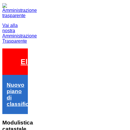
Vai alla
nostra
Amministrazione
Trasparente
Elezioni 2026
Nuovo
piano
di
classifica
Modulistica
catastale