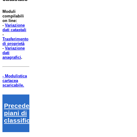
Moduli
compilabili
on line:
-
Variazione
dati catastali
-
Trasferimento
di proprietà
-
Variazione
dati
anagrafici
.
- Modulistica
cartacea
scaricabile.
Precedenti
piani di
classifica