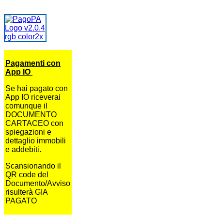
Pagamenti con
App IO
Se hai pagato con
App IO riceverai
comunque il
DOCUMENTO
CARTACEO con
spiegazioni e
dettaglio immobili
e addebiti.
Scansionando il
QR code del
Documento/Avviso
risulterà GIA
PAGATO