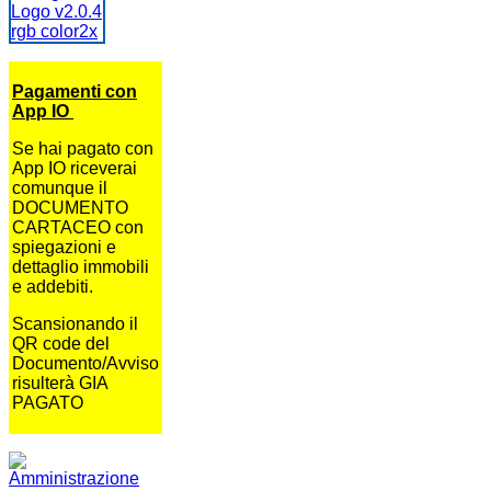
Pagamenti con
App IO
Se hai pagato con
App IO riceverai
comunque il
DOCUMENTO
CARTACEO con
spiegazioni e
dettaglio immobili
e addebiti.
Scansionando il
QR code del
Documento/Avviso
risulterà GIA
PAGATO