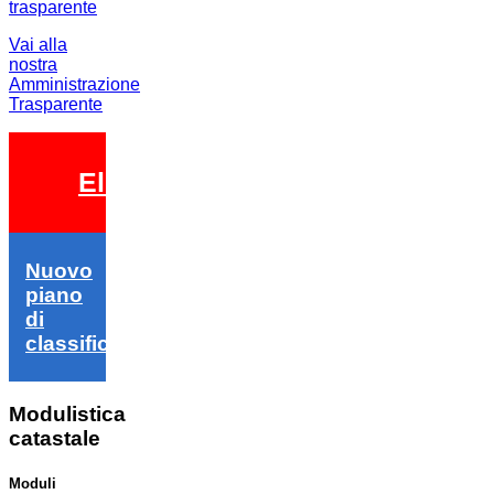
Vai alla
nostra
Amministrazione
Trasparente
Elezioni 2026
Nuovo
piano
di
classifica
Modulistica
catastale
Moduli