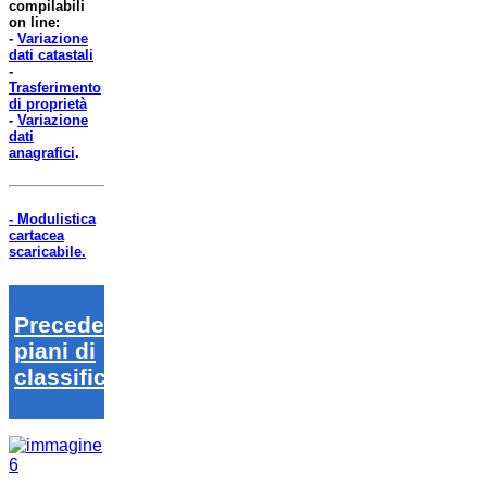
compilabili
on line:
-
Variazione
dati catastali
-
Trasferimento
di proprietà
-
Variazione
dati
anagrafici
.
- Modulistica
cartacea
scaricabile.
Precedenti
piani di
classifica