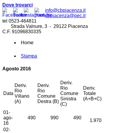
Dove trovarci
info@cbpiacenza.it
cbpiacenza@pec.it
tel 0523-464811
Strada Valnure, 3 - 29122 Piacenza
C.F. 91096830335
Home
Stampa
Agosto 2016
Deriv.
Deriv.
Deriv.
Rio
Deriv.
Rio
Rio
Data
Comune
Totale
Villano
Comune
Sinistra
(A+B+C)
(A)
Destra (B)
(C)
01-
ago-
490
990
490
1.970
16
02-