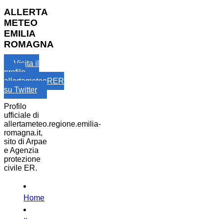
ALLERTA
METEO
EMILIA
ROMAGNA
Visita il
profilo
allertameteoRER
su Twitter
Profilo
ufficiale di
allertameteo.regione.emilia-
romagna.it,
sito di Arpae
e Agenzia
protezione
civile ER.
Home