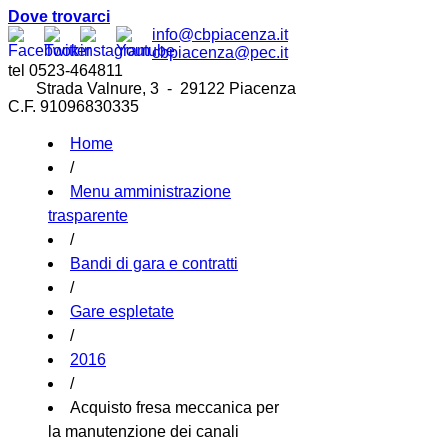
Dove trovarci
info@cbpiacenza.it
cbpiacenza@pec.it
tel 0523-464811
Strada Valnure, 3 - 29122 Piacenza
C.F. 91096830335
Home
/
Menu amministrazione
trasparente
/
Bandi di gara e contratti
/
Gare espletate
/
2016
/
Acquisto fresa meccanica per
la manutenzione dei canali