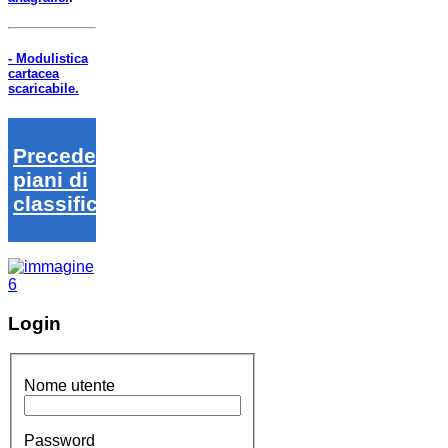
- Modulistica
cartacea
scaricabile.
Precedenti
piani di
classifica
Login
Nome utente
Password