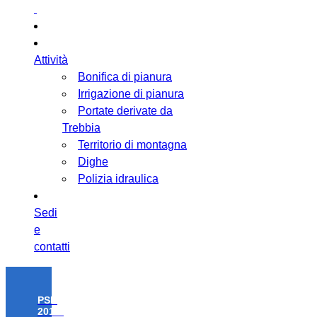
Attività
Bonifica di pianura
Irrigazione di pianura
Portate derivate da
Trebbia
Territorio di montagna
Dighe
Polizia idraulica
Sedi
e
contatti
PSR
2014-