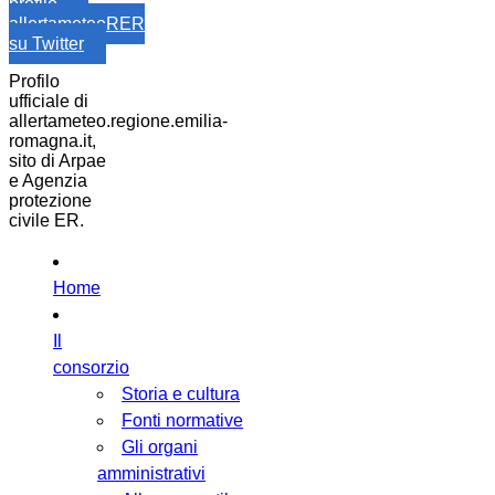
profilo
allertameteoRER
su Twitter
Profilo
ufficiale di
allertameteo.regione.emilia-
romagna.it,
sito di Arpae
e Agenzia
protezione
civile ER.
Home
Il
consorzio
Storia e cultura
Fonti normative
Gli organi
amministrativi