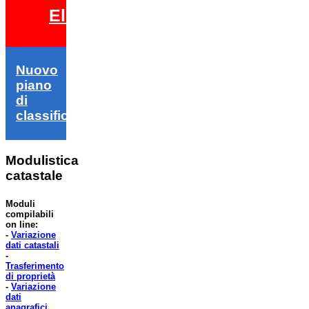
Elezioni 2026
Nuovo
piano
di
classifica
Modulistica
catastale
Moduli
compilabili
on line:
-
Variazione
dati catastali
-
Trasferimento
di proprietà
-
Variazione
dati
anagrafici
.