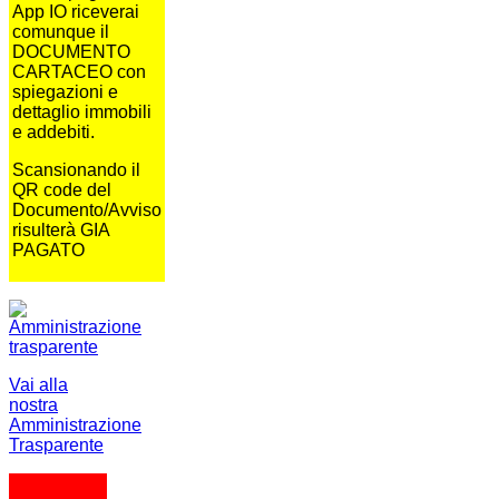
App IO riceverai
comunque il
DOCUMENTO
CARTACEO con
spiegazioni e
dettaglio immobili
e addebiti.
Scansionando il
QR code del
Documento/Avviso
risulterà GIA
PAGATO
Vai alla
nostra
Amministrazione
Trasparente