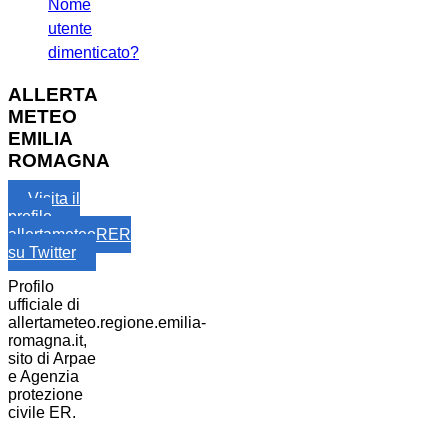
Nome
utente
dimenticato?
ALLERTA
METEO
EMILIA
ROMAGNA
Visita il
profilo
allertameteoRER
su Twitter
Profilo
ufficiale di
allertameteo.regione.emilia-
romagna.it,
sito di Arpae
e Agenzia
protezione
civile ER.