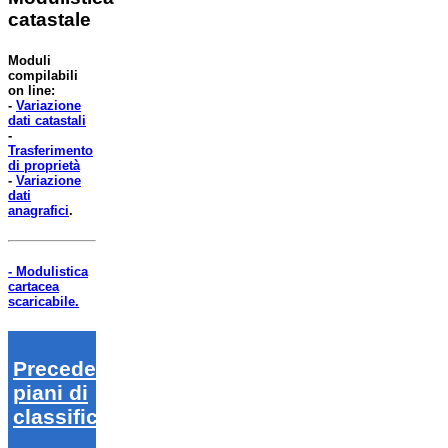
catastale
Moduli
compilabili
on line:
-
Variazione
dati catastali
-
Trasferimento
di proprietà
-
Variazione
dati
anagrafici
.
- Modulistica
cartacea
scaricabile.
Precedenti
piani di
classifica