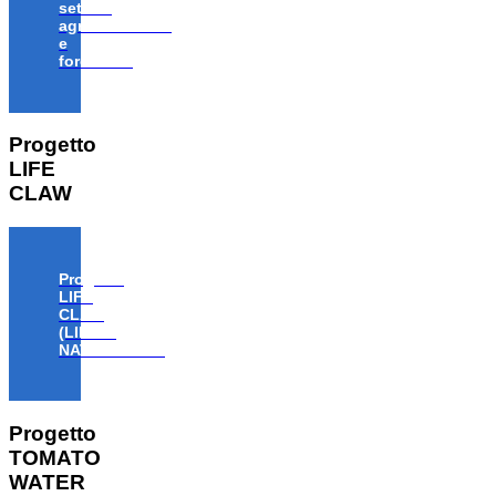
settore
agroalimentare
e
forestale”
Progetto
LIFE
CLAW
Progetto
LIFE
CLAW
(LIFE18
NAT/IT/000806)
Progetto
TOMATO
WATER