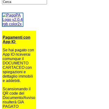
Pagamenti con
App IO
Se hai pagato con
App IO riceverai
comunque il
DOCUMENTO
CARTACEO con
spiegazioni e
dettaglio immobili
e addebiti.
Scansionando il
QR code del
Documento/Avviso
risulterà GIA
PAGATO