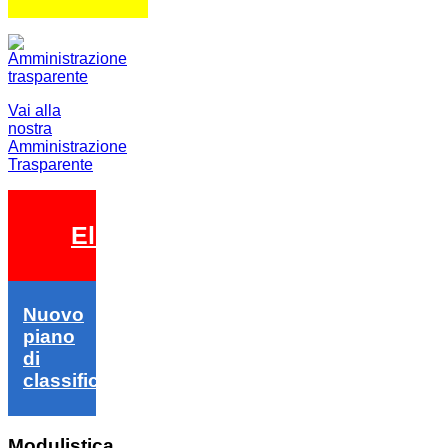
Vai alla
nostra
Amministrazione
Trasparente
Elezioni 2026
Nuovo
piano
di
classifica
Modulistica