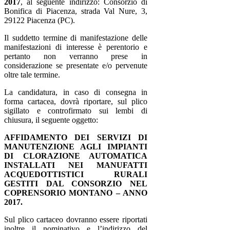
2017
, al seguente indirizzo: Consorzio di
Bonifica di Piacenza, strada Val Nure, 3,
29122 Piacenza (PC).
Il suddetto termine di manifestazione delle
manifestazioni di interesse è perentorio e
pertanto non verranno prese in
considerazione se presentate e/o pervenute
oltre tale termine.
La candidatura, in caso di consegna in
forma cartacea, dovrà riportare, sul plico
sigillato e controfirmato sui lembi di
chiusura, il seguente oggetto:
AFFIDAMENTO DEI SERVIZI DI
MANUTENZIONE AGLI IMPIANTI
DI CLORAZIONE AUTOMATICA
INSTALLATI NEI MANUFATTI
ACQUEDOTTISTICI RURALI
GESTITI DAL CONSORZIO NEL
COPRENSORIO MONTANO – ANNO
2017.
Sul plico cartaceo dovranno essere riportati
inoltre il nominativo e l’indirizzo del