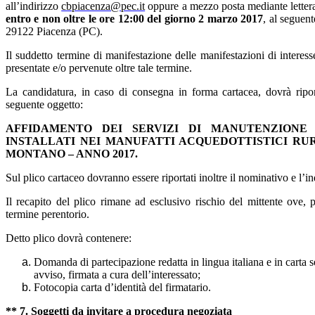
all’indirizzo
cbpiacenza@pec.it
oppure a mezzo posta mediante lettera
entro e non oltre le ore 12:00 del giorno 2 marzo 2017
, al seguen
29122 Piacenza (PC).
Il suddetto termine di manifestazione delle manifestazioni di interes
presentate e/o pervenute oltre tale termine.
La candidatura, in caso di consegna in forma cartacea, dovrà riporta
seguente oggetto:
AFFIDAMENTO DEI SERVIZI DI MANUTENZIONE 
INSTALLATI NEI MANUFATTI ACQUEDOTTISTICI RU
MONTANO – ANNO 2017.
Sul plico cartaceo dovranno essere riportati inoltre il nominativo e l’in
Il recapito del plico rimane ad esclusivo rischio del mittente ove, 
termine perentorio.
Detto plico dovrà contenere:
Domanda di partecipazione redatta in lingua italiana e in carta 
avviso, firmata a cura dell’interessato;
Fotocopia carta d’identità del firmatario.
** 7. Soggetti da invitare a procedura negoziata