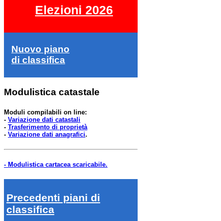
Elezioni 2026
Nuovo piano
di classifica
Modulistica catastale
Moduli compilabili on line:
-
Variazione dati catastali
-
Trasferimento di proprietà
-
Variazione dati anagrafici
.
- Modulistica cartacea scaricabile.
Precedenti piani di
classifica