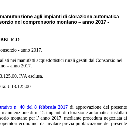
i manutenzione agli impianti di clorazione automatica
 Consorzio nel comprensorio montano – anno 2017 -
UBBLICO
Consorzio - anno 2017.
lati nei manufatti acquedottistici rurali gestiti dal Consorzio nel
no – anno 2017.
13.125,00, IVA esclusa.
ara: € 13.125,00
trativo n.
40
del
8 febbraio 2017
di approvazione del presente
di manutenzione di n. 15 impianti di clorazione automatica installati
ensorio montano per l’ anno 2017, mediante procedura negoziata ai
 operatori economici da invitare previa pubblicazione del presente