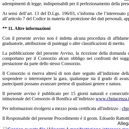
adempimenti di legge, indispensabili per il perfezionamento della pre
Ai sensi dell’art. 13 del D.Lgs. 196/03, s’informa che l’interessato p
all’articolo 7 del Codice in materia di protezione dei dati personali, a
** 11. Altre informazioni
Con il presente avviso non è indetta alcuna procedura di affidame
graduatorie, attribuzione di punteggi o altre classificazioni di merito.
La pubblicazione del presente Avviso, la ricezione della domanda d
comportano per il Consorzio alcun obbligo nei confronti dei soggetti
prestazione da parte dello stesso Consorzio.
Il Consorzio si riserva altresì di non dare seguito all’indizione del
sospendere o interrompere la gara, qualunque sia il grado di avanz
partecipanti possano avanzare pretese di qualsiasi genere e natura.
Il presente avviso è pubblicato per 15 giorni naturali e consecuti
istituzionale del Consorzio di Bonifica all’indirizzo
www.cbpiacenza.i
Per informazioni rivolgersi a mezzo posta certificata all'indirizzo :
cbp
Il Responsabile del presente Procedimento è il geom. Edoardo Rattotti
Allega