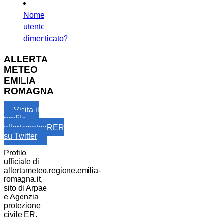
Nome
utente
dimenticato?
ALLERTA
METEO
EMILIA
ROMAGNA
Visita il
profilo
allertameteoRER
su Twitter
Profilo
ufficiale di
allertameteo.regione.emilia-
romagna.it,
sito di Arpae
e Agenzia
protezione
civile ER.