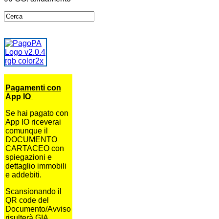
Pagamenti con
App IO
Se hai pagato con
App IO riceverai
comunque il
DOCUMENTO
CARTACEO con
spiegazioni e
dettaglio immobili
e addebiti.
Scansionando il
QR code del
Documento/Avviso
risulterà GIA