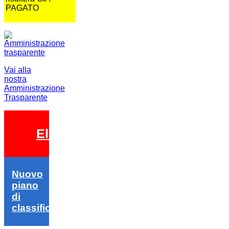
PAGATO
Vai alla
nostra
Amministrazione
Trasparente
Elezioni 2026
Nuovo
piano
di
classifica