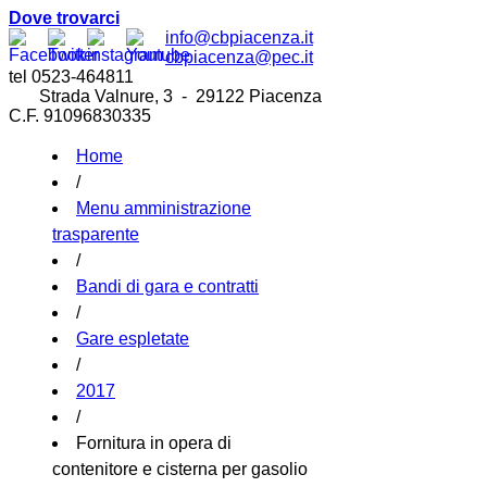
Dove trovarci
info@cbpiacenza.it
cbpiacenza@pec.it
tel 0523-464811
Strada Valnure, 3 - 29122 Piacenza
C.F. 91096830335
Home
/
Menu amministrazione
trasparente
/
Bandi di gara e contratti
/
Gare espletate
/
2017
/
Fornitura in opera di
contenitore e cisterna per gasolio