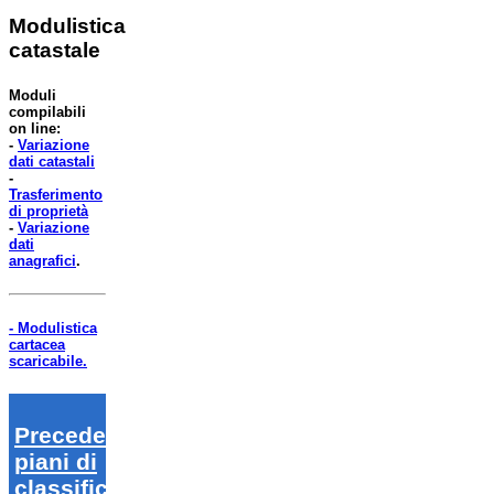
Modulistica
catastale
Moduli
compilabili
on line:
-
Variazione
dati catastali
-
Trasferimento
di proprietà
-
Variazione
dati
anagrafici
.
- Modulistica
cartacea
scaricabile.
Precedenti
piani di
classifica