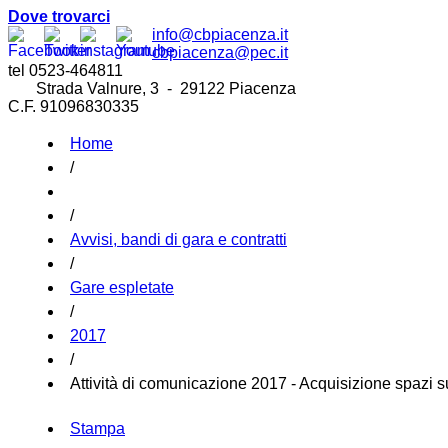
Dove trovarci
info@cbpiacenza.it
cbpiacenza@pec.it
tel 0523-464811
Strada Valnure, 3 - 29122 Piacenza
C.F. 91096830335
Home
/
/
Avvisi, bandi di gara e contratti
/
Gare espletate
/
2017
/
Attività di comunicazione 2017 - Acquisizione spazi sui
Stampa