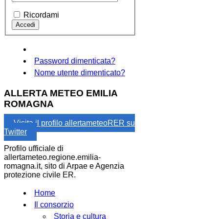
Ricordami
Password dimenticata?
Nome utente dimenticato?
ALLERTA METEO EMILIA
ROMAGNA
Visita il profilo allertameteoRER su
Twitter
Profilo ufficiale di
allertameteo.regione.emilia-
romagna.it, sito di Arpae e Agenzia
protezione civile ER.
Home
Il consorzio
Storia e cultura