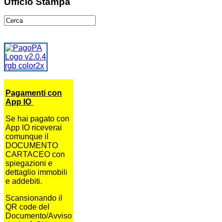
Ufficio Stampa
Pagamenti con
App IO
Se hai pagato con
App IO riceverai
comunque il
DOCUMENTO
CARTACEO con
spiegazioni e
dettaglio immobili
e addebiti.
Scansionando il
QR code del
Documento/Avviso