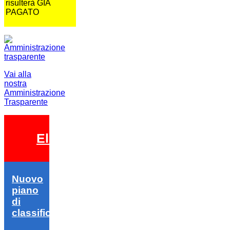
risulterà GIA
PAGATO
Vai alla
nostra
Amministrazione
Trasparente
Elezioni 2026
Nuovo
piano
di
classifica