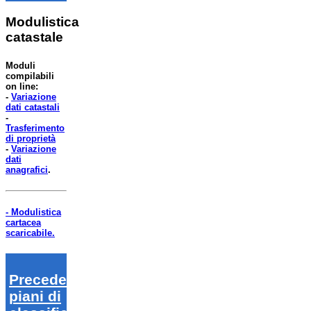
Modulistica
catastale
Moduli
compilabili
on line:
-
Variazione
dati catastali
-
Trasferimento
di proprietà
-
Variazione
dati
anagrafici
.
- Modulistica
cartacea
scaricabile.
Precedenti
piani di