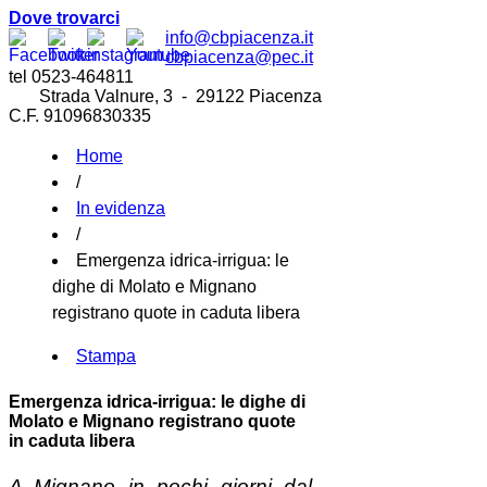
Dove trovarci
info@cbpiacenza.it
cbpiacenza@pec.it
tel 0523-464811
Strada Valnure, 3 - 29122 Piacenza
C.F. 91096830335
Home
/
In evidenza
/
Emergenza idrica-irrigua: le
dighe di Molato e Mignano
registrano quote in caduta libera
Stampa
Emergenza idrica-irrigua: le dighe di
Molato e Mignano registrano quote
in caduta libera
A Mignano in pochi giorni dal