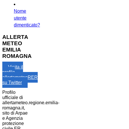
Nome
utente
dimenticato?
ALLERTA
METEO
EMILIA
ROMAGNA
Visita il
profilo
allertameteoRER
su Twitter
Profilo
ufficiale di
allertameteo.regione.emilia-
romagna.it,
sito di Arpae
e Agenzia
protezione
civile ER.