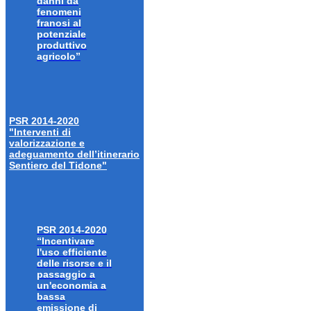
danni da
fenomeni
franosi al
potenziale
produttivo
agricolo”
PSR 2014-2020
"Interventi di
valorizzazione e
adeguamento dell’itinerario
Sentiero del Tidone"
PSR 2014-2020
“Incentivare
l'uso efficiente
delle risorse e il
passaggio a
un'economia a
bassa
emissione di