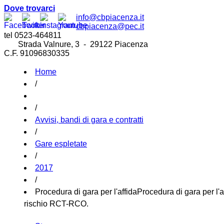
Dove trovarci
info@cbpiacenza.it
cbpiacenza@pec.it
tel 0523-464811
Strada Valnure, 3 - 29122 Piacenza
C.F. 91096830335
Home
/
/
Avvisi, bandi di gara e contratti
/
Gare espletate
/
2017
/
Procedura di gara per l'affidaProcedura di gara per l'a
rischio RCT-RCO.