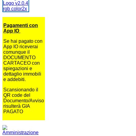
Pagamenti con
App IO
Se hai pagato con
App IO riceverai
comunque il
DOCUMENTO
CARTACEO con
spiegazioni e
dettaglio immobili
e addebiti.
Scansionando il
QR code del
Documento/Avviso
risulterà GIA
PAGATO