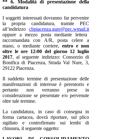
** 6. Modalità di presentazione della
candidatura
I soggetti interessati dovranno far pervenire
la propria candidatura, tramite PEC
all’indirizzo
cbpiacenza.gare@pec.wmail.it
oppure a mezzo posta mediante lettera
raccomandata con A/R, posta celere a
mano, o mediante corriere,
entro e non
oltre le ore 12:00 del giorno 12 luglio
2017
, al seguente indirizzo: Consorzio di
Bonifica di Piacenza, Strada Val Nure, 3,
29122 Piacenza.
Il suddetto termine di presentazione delle
manifestazioni di interesse è perentorio e
pertanto non verranno prese in
considerazione se presentate e/o pervenute
oltre tale termine.
La candidatura, in caso di consegna in
forma cartacea, dovrà riportare, sul plico
sigillato e controfirmato sui lembi di
chiusura, il seguente oggetto:
LAVORI DI
CONSOLIDAMENTO