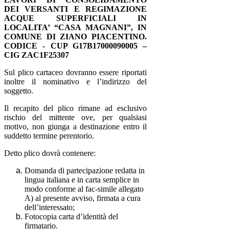
DEI VERSANTI E REGIMAZIONE
ACQUE SUPERFICIALI IN
LOCALITA’ “CASA MAGNANI”, IN
COMUNE DI ZIANO PIACENTINO
.
CODICE -
CUP G17B17000090005
–
CIG
ZAC1F25307
Sul plico cartaceo dovranno essere riportati
inoltre il nominativo e l’indirizzo del
soggetto.
Il recapito del plico rimane ad esclusivo
rischio del mittente ove, per qualsiasi
motivo, non giunga a destinazione entro il
suddetto termine perentorio.
Detto plico dovrà contenere:
Domanda di partecipazione redatta in
lingua italiana e in carta semplice in
modo conforme al fac-simile allegato
A) al presente avviso, firmata a cura
dell’interessato;
Fotocopia carta d’identità del
firmatario.