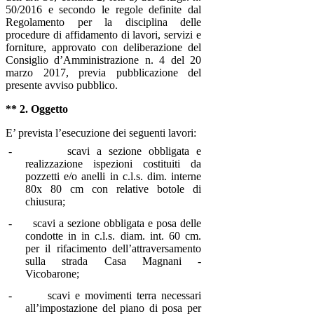
50/2016 e secondo le regole definite dal
Regolamento per la disciplina delle
procedure di affidamento di lavori, servizi e
forniture, approvato con deliberazione del
Consiglio d’Amministrazione n. 4 del 20
marzo 2017, previa pubblicazione del
presente avviso pubblico.
** 2. Oggetto
E’ prevista l’esecuzione dei seguenti lavori:
-
scavi a sezione obbligata e
realizzazione ispezioni costituiti da
pozzetti e/o anelli in
c.l.s. dim. interne
80x 80 cm con relative botole di
chiusura;
-
scavi a sezione obbligata e posa delle
condotte in in c.l.s. diam. int. 60 cm.
per il rifacimento dell’attraversamento
sulla strada Casa Magnani -
Vicobarone;
-
scavi e movimenti terra necessari
all’impostazione del piano di posa per