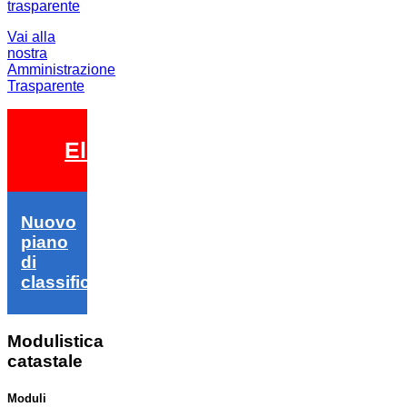
Vai alla
nostra
Amministrazione
Trasparente
Elezioni 2026
Nuovo
piano
di
classifica
Modulistica
catastale
Moduli