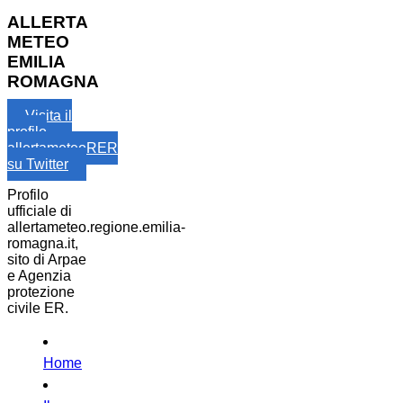
ALLERTA
METEO
EMILIA
ROMAGNA
Visita il
profilo
allertameteoRER
su Twitter
Profilo
ufficiale di
allertameteo.regione.emilia-
romagna.it,
sito di Arpae
e Agenzia
protezione
civile ER.
Home