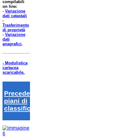
compilabili
on line:
-
Variazione
dati catastali
-
Trasferimento
di proprietà
-
Variazione
dati
anagrafici
.
- Modulistica
cartacea
scaricabile.
Precedenti
piani di
classifica