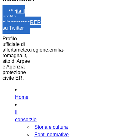
Visita il
profilo
allertameteoRER
su Twitter
Profilo
ufficiale di
allertameteo.regione.emilia-
romagna.it,
sito di Arpae
e Agenzia
protezione
civile ER.
Home
Il
consorzio
Storia e cultura
Fonti normative