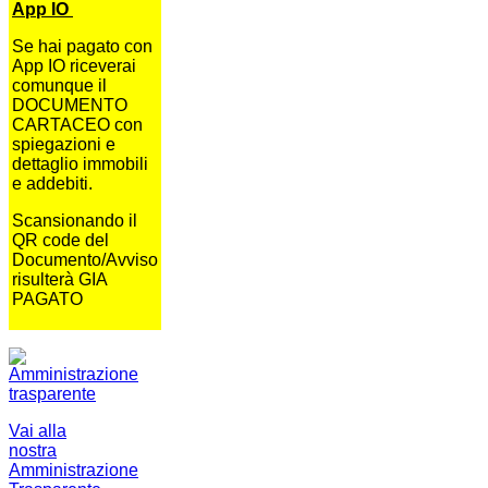
App IO
Se hai pagato con
App IO riceverai
comunque il
DOCUMENTO
CARTACEO con
spiegazioni e
dettaglio immobili
e addebiti.
Scansionando il
QR code del
Documento/Avviso
risulterà GIA
PAGATO
Vai alla
nostra
Amministrazione