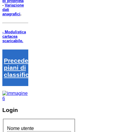
di proprietà
-
Variazione
dati
anagrafici
.
- Modulistica
cartacea
scaricabile.
Precedenti
piani di
classifica
Login
Nome utente