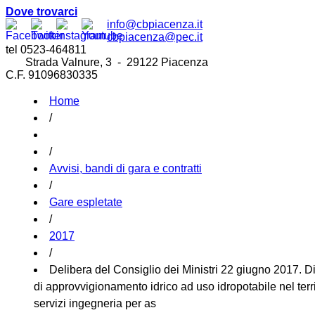
Dove trovarci
info@cbpiacenza.it
cbpiacenza@pec.it
tel 0523-464811
Strada Valnure, 3 - 29122 Piacenza
C.F. 91096830335
Home
/
/
Avvisi, bandi di gara e contratti
/
Gare espletate
/
2017
/
Delibera del Consiglio dei Ministri 22 giugno 2017. Di
di approvvigionamento idrico ad uso idropotabile nel terr
servizi ingegneria per as