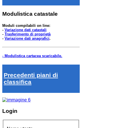
Modulistica catastale
Moduli compilabili on line:
-
Variazione dati catastali
-
Trasferimento di proprietà
-
Variazione dati anagrafici
.
- Modulistica cartacea scaricabile.
Precedenti piani di
classifica
Login