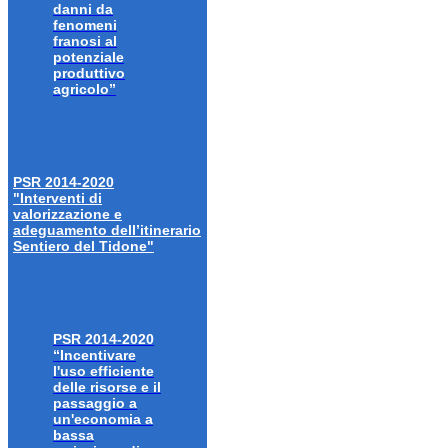
danni da
fenomeni
franosi al
potenziale
produttivo
agricolo”
PSR 2014-2020
"Interventi di
valorizzazione e
adeguamento dell’itinerario
Sentiero del Tidone"
PSR 2014-2020
“Incentivare
l'uso efficiente
delle risorse e il
passaggio a
un'economia a
bassa