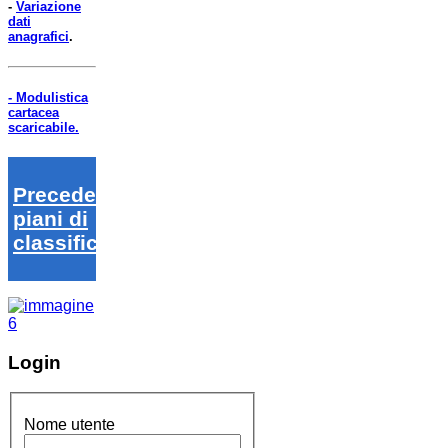
-
Variazione
dati
anagrafici
.
- Modulistica
cartacea
scaricabile.
Precedenti
piani di
classifica
Login
Nome utente