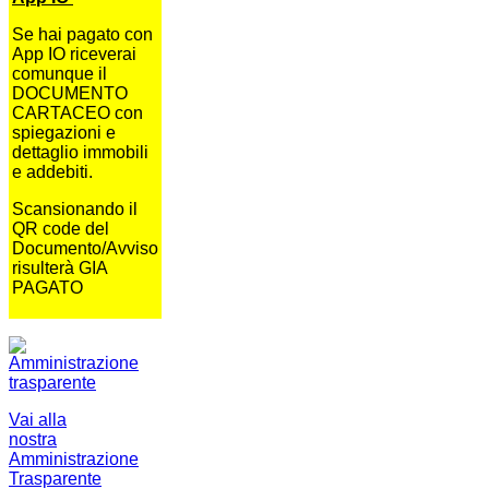
Se hai pagato con
App IO riceverai
comunque il
DOCUMENTO
CARTACEO con
spiegazioni e
dettaglio immobili
e addebiti.
Scansionando il
QR code del
Documento/Avviso
risulterà GIA
PAGATO
Vai alla
nostra
Amministrazione
Trasparente