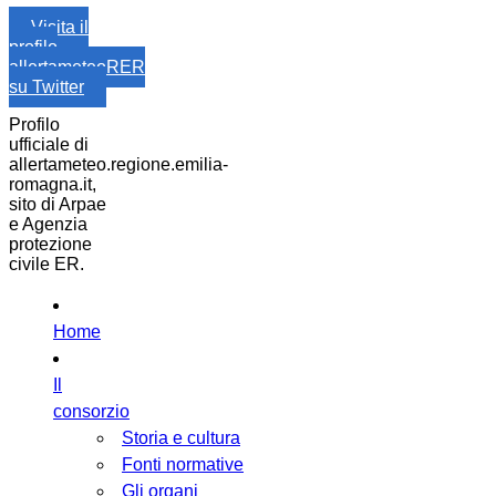
Visita il
profilo
allertameteoRER
su Twitter
Profilo
ufficiale di
allertameteo.regione.emilia-
romagna.it,
sito di Arpae
e Agenzia
protezione
civile ER.
Home
Il
consorzio
Storia e cultura
Fonti normative
Gli organi