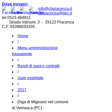
Dove trovarci
info@cbpiacenza.it
cbpiacenza@pec.it
tel 0523-464811
Strada Valnure, 3 - 29122 Piacenza
C.F. 91096830335
Home
/
Menu amministrazione
trasparente
/
Bandi di gara e contratti
/
Gare espletate
/
2017
/
Diga di Mignano nel comune
di Vemasca (PC) -