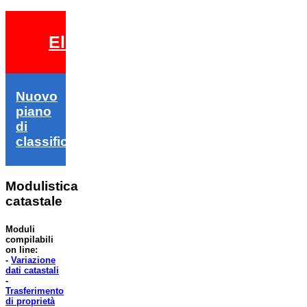
Elezioni 2026
Nuovo
piano
di
classifica
Modulistica
catastale
Moduli
compilabili
on line:
-
Variazione
dati catastali
-
Trasferimento
di proprietà