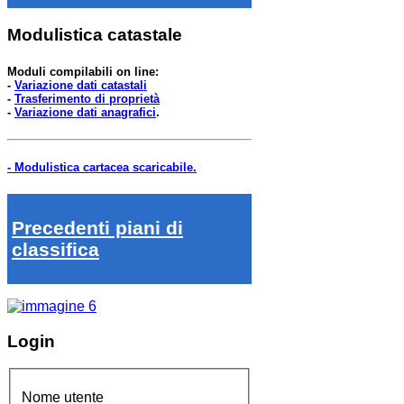
Modulistica catastale
Moduli compilabili on line:
-
Variazione dati catastali
-
Trasferimento di proprietà
-
Variazione dati anagrafici
.
- Modulistica cartacea scaricabile.
Precedenti piani di
classifica
Login
Nome utente