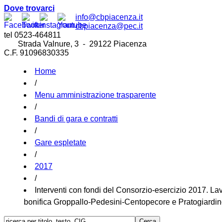
Dove trovarci
info@cbpiacenza.it
cbpiacenza@pec.it
tel 0523-464811
Strada Valnure, 3 - 29122 Piacenza
C.F. 91096830335
Home
/
Menu amministrazione trasparente
/
Bandi di gara e contratti
/
Gare espletate
/
2017
/
Interventi con fondi del Consorzio-esercizio 2017. La
bonifica Groppallo-Pedesini-Centopecore e Pratogiardi