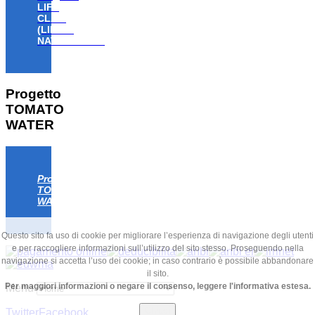
LIFE
CLAW
(LIFE18
NAT/IT/000806)
Progetto
TOMATO
WATER
Progetto
TOMATO
WATER
Questo sito fa uso di cookie per migliorare l’esperienza di navigazione degli utenti
e per raccogliere informazioni sull’utilizzo del sito stesso. Proseguendo nella
navigazione si accetta l’uso dei cookie; in caso contrario è possibile abbandonare
il sito.
Per maggiori informazioni o negare il consenso, leggere l'informativa estesa.
Menu
Chiudi
Twitter
Facebook