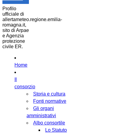
Profilo
ufficiale di
allertameteo.regione.emilia-
romagna.it,
sito di Arpae
e Agenzia
protezione
civile ER.
Home
Il
consorzio
Storia e cultura
Fonti normative
Gli organi
amministrativi
Albo consortile
Lo Statuto