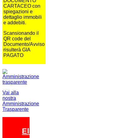
DOCUMENTO
CARTACEO con
spiegazioni e
dettaglio immobili
e addebiti.
Scansionando il
QR code del
Documento/Avviso
risulterà GIA
PAGATO
Vai alla
nostra
Amministrazione
Trasparente
Elezioni 2026