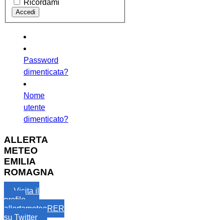
Ricordami
Password
dimenticata?
Nome
utente
dimenticato?
ALLERTA
METEO
EMILIA
ROMAGNA
Visita il
profilo
allertameteoRER
su Twitter