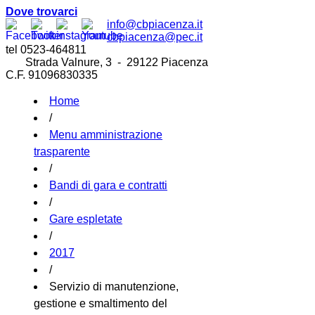
Dove trovarci
info@cbpiacenza.it
cbpiacenza@pec.it
tel 0523-464811
Strada Valnure, 3 - 29122 Piacenza
C.F. 91096830335
Home
/
Menu amministrazione
trasparente
/
Bandi di gara e contratti
/
Gare espletate
/
2017
/
Servizio di manutenzione,
gestione e smaltimento del