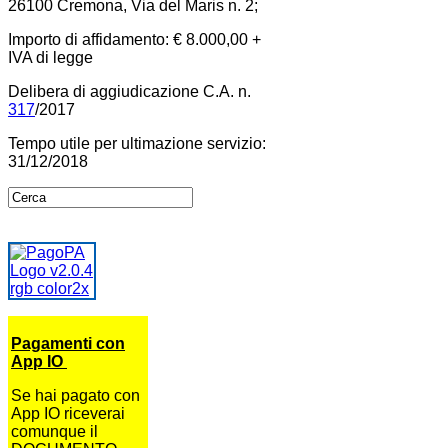
26100 Cremona, Via del Maris n. 2;
Importo di affidamento: € 8.000,00 +
IVA di legge
Delibera di aggiudicazione C.A. n.
317
/2017
Tempo utile per ultimazione servizio:
31/12/2018
Pagamenti con
App IO
Se hai pagato con
App IO riceverai
comunque il