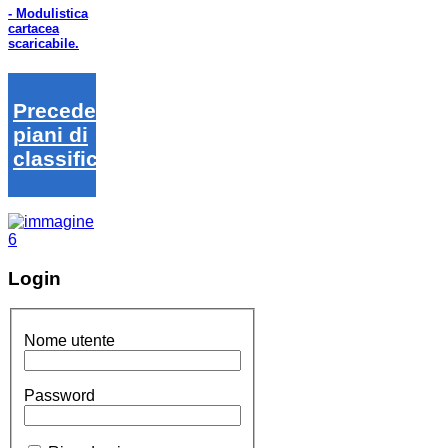
- Modulistica
cartacea
scaricabile.
Precedenti
piani di
classifica
Login
Nome utente
Password