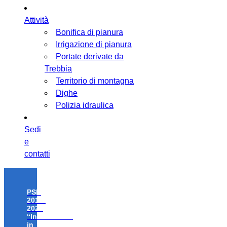
Attività
Bonifica di pianura
Irrigazione di pianura
Portate derivate da
Trebbia
Territorio di montagna
Dighe
Polizia idraulica
Sedi
e
contatti
PSR
2014-
2020
“Investimenti
in