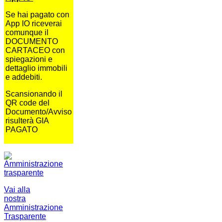
Se hai pagato con
App IO riceverai
comunque il
DOCUMENTO
CARTACEO con
spiegazioni e
dettaglio immobili
e addebiti.
Scansionando il
QR code del
Documento/Avviso
risulterà GIA
PAGATO
Vai alla
nostra
Amministrazione
Trasparente