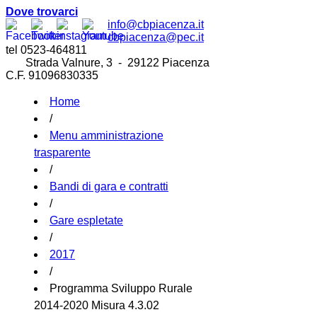
Dove trovarci
info@cbpiacenza.it
cbpiacenza@pec.it
tel 0523-464811
Strada Valnure, 3 - 29122 Piacenza
C.F. 91096830335
Home
/
Menu amministrazione
trasparente
/
Bandi di gara e contratti
/
Gare espletate
/
2017
/
Programma Sviluppo Rurale
2014-2020 Misura 4.3.02