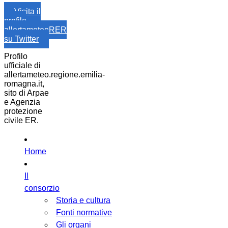
Visita il
profilo
allertameteoRER
su Twitter
Profilo
ufficiale di
allertameteo.regione.emilia-
romagna.it,
sito di Arpae
e Agenzia
protezione
civile ER.
Home
Il
consorzio
Storia e cultura
Fonti normative
Gli organi