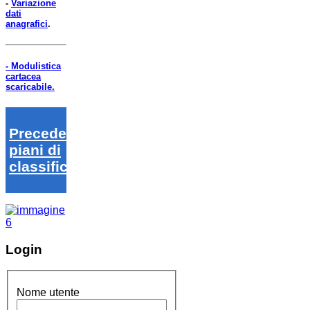
-
Variazione
dati
anagrafici
.
- Modulistica
cartacea
scaricabile.
Precedenti
piani di
classifica
Login
Nome utente