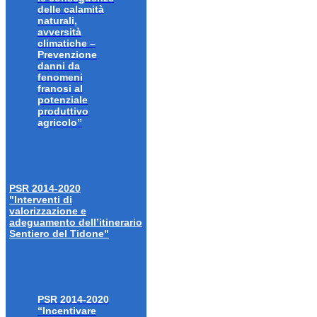
delle calamità
naturali,
avversità
climatiche –
Prevenzione
danni da
fenomeni
franosi al
potenziale
produttivo
agricolo”
PSR 2014-2020
"Interventi di
valorizzazione e
adeguamento dell’itinerario
Sentiero del Tidone"
PSR 2014-2020
“Incentivare