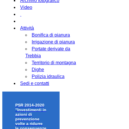
Archivio fotografico
Video
Attività
Bonifica di pianura
Irrigazione di pianura
Portate derivate da
Trebbia
Territorio di montagna
Dighe
Polizia idraulica
Sedi e contatti
PSR 2014-2020
“Investimenti in
azioni di
prevenzione
volte a ridurre
le conseguenze