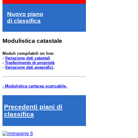
Nuovo piano
di classifica
Modulistica catastale
Moduli compilabili on line:
-
Variazione dati catastali
-
Trasferimento di proprietà
-
Variazione dati anagrafici
.
- Modulistica cartacea scaricabile.
Precedenti piani di
classifica