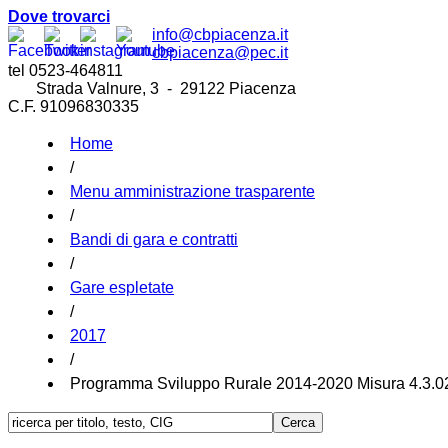
Dove trovarci
info@cbpiacenza.it
cbpiacenza@pec.it
tel 0523-464811
Strada Valnure, 3 - 29122 Piacenza
C.F. 91096830335
Home
/
Menu amministrazione trasparente
/
Bandi di gara e contratti
/
Gare espletate
/
2017
/
Programma Sviluppo Rurale 2014-2020 Misura 4.3.02 “I