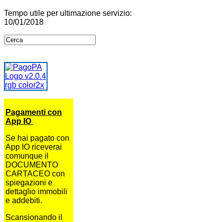
Tempo utile per ultimazione servizio:
10/01/2018
Pagamenti con
App IO
Se hai pagato con
App IO riceverai
comunque il
DOCUMENTO
CARTACEO con
spiegazioni e
dettaglio immobili
e addebiti.
Scansionando il