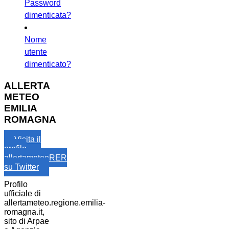
Password
dimenticata?
Nome
utente
dimenticato?
ALLERTA
METEO
EMILIA
ROMAGNA
Visita il
profilo
allertameteoRER
su Twitter
Profilo
ufficiale di
allertameteo.regione.emilia-
romagna.it,
sito di Arpae