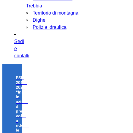
Trebbia
Territorio di montagna
Dighe
Polizia idraulica
Sedi
e
contatti
PSR
2014-
2020
“Investimenti
in
azioni
di
prevenzione
volte
a
ridurre
le