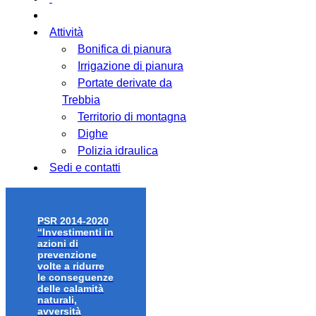
Attività
Bonifica di pianura
Irrigazione di pianura
Portate derivate da
Trebbia
Territorio di montagna
Dighe
Polizia idraulica
Sedi e contatti
PSR 2014-2020
“Investimenti in
azioni di
prevenzione
volte a ridurre
le conseguenze
delle calamità
naturali,
avversità