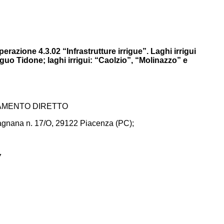
azione 4.3.02 “Infrastrutture irrigue”. Laghi irrigui
iguo Tidone; laghi irrigui: “Caolzio”, “Molinazzo” e
DAMENTO DIRETTO
Gragnana n. 17/O, 29122 Piacenza (PC);
7