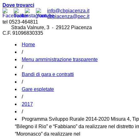
Dove trovarci
info@cbpiacenza.it
cbpiacenza@pec.it
tel 0523-464811
Strada Valnure, 3 - 29122 Piacenza
C.F. 91096830335
Home
/
Menu amministrazione trasparente
/
Bandi di gara e contratti
/
Gare espletate
/
2017
/
Programma Sviluppo Rurale 2014-2020 Misura 4, Tipo di
“Bilegno il Rio” e “Fabbiano” da realizzare nel distretto ir
“Moronasco” da realizzare nel