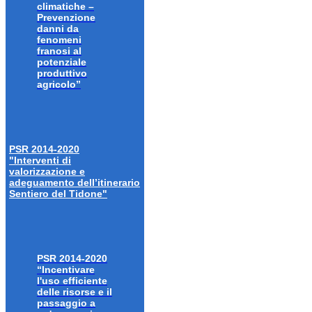
climatiche –
Prevenzione
danni da
fenomeni
franosi al
potenziale
produttivo
agricolo”
PSR 2014-2020
"Interventi di
valorizzazione e
adeguamento dell’itinerario
Sentiero del Tidone"
PSR 2014-2020
“Incentivare
l'uso efficiente
delle risorse e il
passaggio a