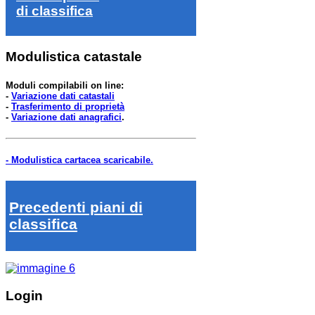
di classifica
Modulistica catastale
Moduli compilabili on line:
-
Variazione dati catastali
-
Trasferimento di proprietà
-
Variazione dati anagrafici
.
- Modulistica cartacea scaricabile.
Precedenti piani di
classifica
Login