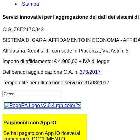
Stampa
Servizi innovativi per l’aggregazione dei dati dei sistemi di
CIG: Z9E217C342
SISTEMA DI GARA: AFFIDAMENTO IN ECONOMIA - AFFI
Affidataria: Xeo4 s.r.l., con sede in Piacenza, Via Asti n. 5;
Importo di affidamento: € 4.900,00 + IVA di legge
Delibera di aggiudicazione C.A. n.
373/2017
Tempo utile per ultimazione servizio: 31/03/2017
Pagamenti con App IO
Se hai pagato con App IO riceverai
comunque il DOCUMENTO