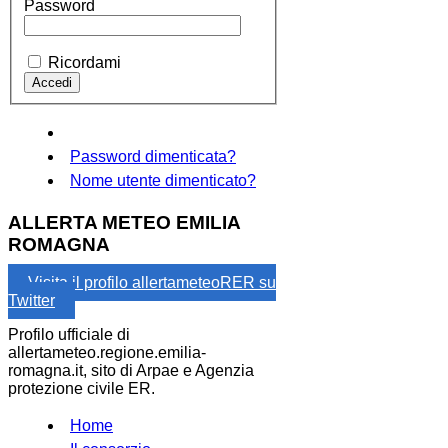
Password
Ricordami
Password dimenticata?
Nome utente dimenticato?
ALLERTA METEO EMILIA
ROMAGNA
Visita il profilo allertameteoRER su
Twitter
Profilo ufficiale di
allertameteo.regione.emilia-
romagna.it, sito di Arpae e Agenzia
protezione civile ER.
Home