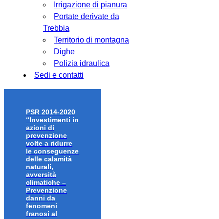
Irrigazione di pianura
Portate derivate da
Trebbia
Territorio di montagna
Dighe
Polizia idraulica
Sedi e contatti
PSR 2014-2020
“Investimenti in
azioni di
prevenzione
volte a ridurre
le conseguenze
delle calamità
naturali,
avversità
climatiche –
Prevenzione
danni da
fenomeni
franosi al