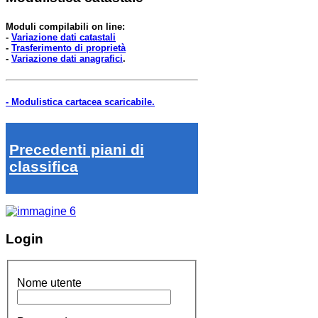
Moduli compilabili on line:
-
Variazione dati catastali
-
Trasferimento di proprietà
-
Variazione dati anagrafici
.
- Modulistica cartacea scaricabile.
Precedenti piani di
classifica
Login
Nome utente