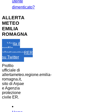
utente
dimenticato?
ALLERTA
METEO
EMILIA
ROMAGNA
Visita il
profilo
allertameteoRER
su Twitter
Profilo
ufficiale di
allertameteo.regione.emilia-
romagna.it,
sito di Arpae
e Agenzia
protezione
civile ER.