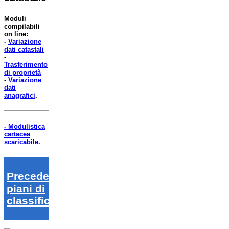
Moduli
compilabili
on line:
-
Variazione
dati catastali
-
Trasferimento
di proprietà
-
Variazione
dati
anagrafici
.
- Modulistica
cartacea
scaricabile.
Precedenti
piani di
classifica