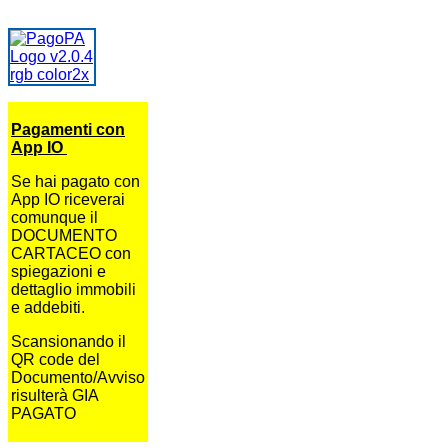
Pagamenti con
App IO
Se hai pagato con
App IO riceverai
comunque il
DOCUMENTO
CARTACEO con
spiegazioni e
dettaglio immobili
e addebiti.
Scansionando il
QR code del
Documento/Avviso
risulterà GIA
PAGATO