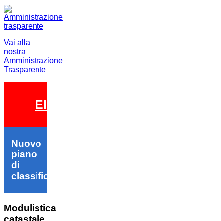
Vai alla
nostra
Amministrazione
Trasparente
Elezioni 2026
Nuovo
piano
di
classifica
Modulistica
catastale