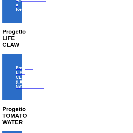
e
forestale”
Progetto
LIFE
CLAW
Progetto
LIFE
CLAW
(LIFE18
NAT/IT/000806)
Progetto
TOMATO
WATER