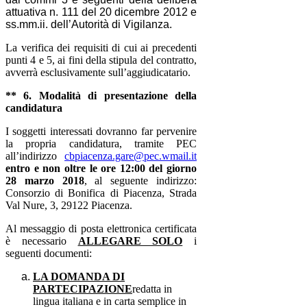
attuativa n. 111 del 20 dicembre 2012 e
ss.mm.ii. dell’Autorità di Vigilanza.
La verifica dei requisiti di cui ai precedenti
punti 4 e 5, ai fini della stipula del contratto,
avverrà esclusivamente sull’aggiudicatario
.
** 6. Modalità di presentazione della
candidatura
I soggetti interessati dovranno far pervenire
la propria candidatura, tramite PEC
all’indirizzo
cbpiacenza.gare@pec.wmail.it
entro e non oltre le ore 12:00 del giorno
28 marzo 2018
, al seguente indirizzo:
Consorzio di Bonifica di Piacenza, Strada
Val Nure, 3, 29122 Piacenza.
Al messaggio di posta elettronica certificata
è necessario
ALLEGARE SOLO
i
seguenti documenti:
LA DOMANDA DI
PARTECIPAZIONE
redatta in
lingua italiana e in carta semplice in