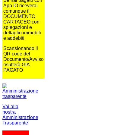
Se hai pagato con
App IO riceverai
comunque il
DOCUMENTO
CARTACEO con
spiegazioni e
dettaglio immobili
e addebiti.
Scansionando il
QR code del
Documento/Avviso
risulterà GIA
PAGATO
Vai alla
nostra
Amministrazione
Trasparente