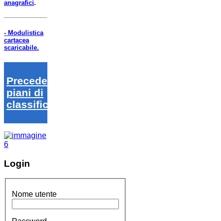
anagrafici
.
- Modulistica
cartacea
scaricabile.
Precedenti
piani di
classifica
Login
Nome utente