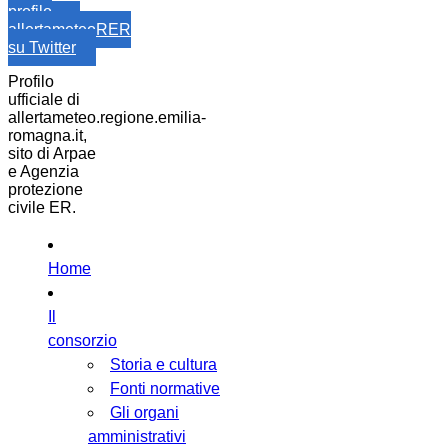
profilo
allertameteoRER
su Twitter
Profilo
ufficiale di
allertameteo.regione.emilia-
romagna.it,
sito di Arpae
e Agenzia
protezione
civile ER.
Home
Il
consorzio
Storia e cultura
Fonti normative
Gli organi
amministrativi