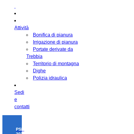
Attività
Bonifica di pianura
Irrigazione di pianura
Portate derivate da
Trebbia
Territorio di montagna
Dighe
Polizia idraulica
Sedi
e
contatti
PSR
2014-