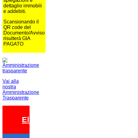
spiegazioni e
dettaglio immobili
e addebiti.
Scansionando il
QR code del
Documento/Avviso
risulterà GIA
PAGATO
Vai alla
nostra
Amministrazione
Trasparente
Elezioni 2026