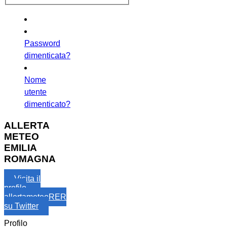
Password
dimenticata?
Nome
utente
dimenticato?
ALLERTA
METEO
EMILIA
ROMAGNA
Visita il
profilo
allertameteoRER
su Twitter
Profilo