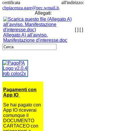
certificata all'indirizzo:
cbpiacenza.gare@pec.wmail.it
.
Allegati:
[ ]
[ ]
Allegato A) all'avviso.
Manifestazione d'interesse.doc
Pagamenti con
App IO
Se hai pagato con
App IO riceverai
comunque il
DOCUMENTO
CARTACEO con