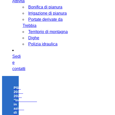
Attività
Bonifica di pianura
Irrigazione di pianura
Portate derivate da
Trebbia
Territorio di montagna
Dighe
Polizia idraulica
Sedi
e
contatti
PSR
2014-
2020
“Investimenti
in
azioni
di