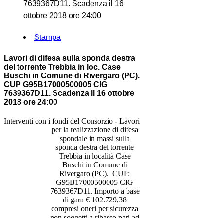
7639367D11. Scadenza il 16
ottobre 2018 ore 24:00
Stampa
Lavori di difesa sulla sponda destra
del torrente Trebbia in loc. Case
Buschi in Comune di Rivergaro (PC).
CUP G95B17000500005 CIG
7639367D11. Scadenza il 16 ottobre
2018 ore 24:00
Interventi con i fondi del Consorzio - Lavori
per la realizzazione di difesa
spondale in massi sulla
sponda destra del torrente
Trebbia in località Case
Buschi in Comune di
Rivergaro (PC).
CUP:
G95B17000500005
CIG
7639367D11
. Importo
a base
di gara €
102.729,38
compresi oneri per sicurezza
non soggetti a ribasso pari ad