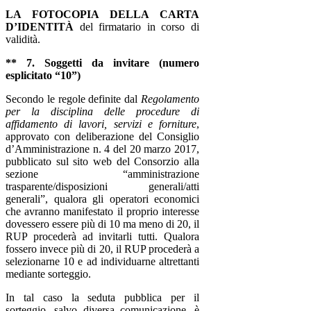
LA FOTOCOPIA DELLA CARTA
D’IDENTITÀ
del firmatario in corso di
validità.
** 7. Soggetti da invitare (numero
esplicitato “10”)
Secondo le regole definite dal
Regolamento
per la disciplina delle procedure di
affidamento di lavori, servizi e forniture
,
approvato con deliberazione del Consiglio
d’Amministrazione n. 4 del 20 marzo 2017,
pubblicato sul sito web del Consorzio alla
sezione “amministrazione
trasparente/disposizioni generali/atti
generali”, q
ualora
gli operatori economici
che avranno manifestato il proprio interesse
dovessero essere più di 10 ma meno di 20, il
RUP procederà ad invitarli tutti. Qualora
fossero invece più di 20, il RUP procederà a
selezionarne 10 e ad individuarne altrettanti
mediante sorteggio.
In tal caso la seduta pubblica per il
sorteggio, salvo diversa comunicazione, è