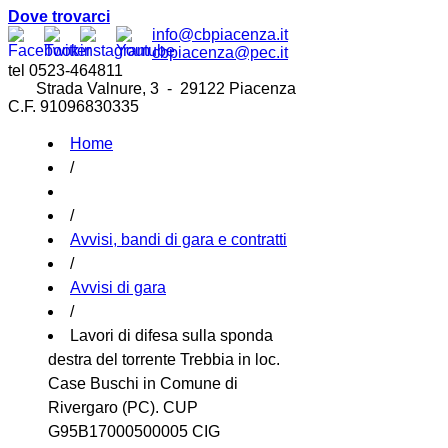
Dove trovarci
info@cbpiacenza.it
cbpiacenza@pec.it
tel 0523-464811
Strada Valnure, 3 - 29122 Piacenza
C.F. 91096830335
Home
/
/
Avvisi, bandi di gara e contratti
/
Avvisi di gara
/
Lavori di difesa sulla sponda
destra del torrente Trebbia in loc.
Case Buschi in Comune di
Rivergaro (PC). CUP
G95B17000500005 CIG