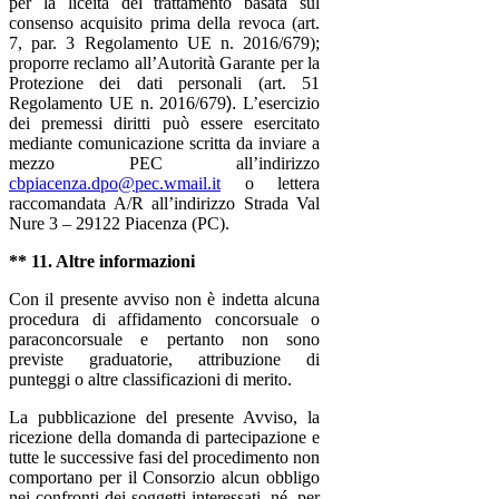
per la liceità del trattamento basata sul
consenso acquisito prima della revoca (art.
7, par. 3 Regolamento UE n. 2016/679);
proporre reclamo all’Autorità Garante per la
Protezione dei dati personali (art. 51
Regolamento UE n. 2016/679
).
L’esercizio
dei premessi diritti può essere esercitato
mediante comunicazione scritta da inviare a
mezzo PEC all’indirizzo
cbpiacenza.dpo@pec.wmail.it
o lettera
raccomandata A/R all’indirizzo Strada Val
Nure 3 – 29122 Piacenza (PC).
** 11. Altre informazioni
Con il presente avviso non è indetta alcuna
procedura di affidamento concorsuale o
paraconcorsuale e pertanto non sono
previste graduatorie, attribuzione di
punteggi o altre classificazioni di merito.
La pubblicazione del presente Avviso, la
ricezione della domanda di partecipazione e
tutte le successive fasi del procedimento non
comportano per il Consorzio alcun obbligo
nei confronti dei soggetti interessati, né, per