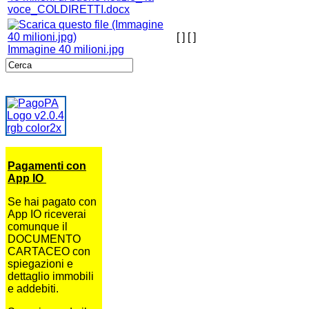
voce_COLDIRETTI.docx
[ ]
[ ]
Immagine 40 milioni.jpg
Pagamenti con
App IO
Se hai pagato con
App IO riceverai
comunque il
DOCUMENTO
CARTACEO con
spiegazioni e
dettaglio immobili
e addebiti.