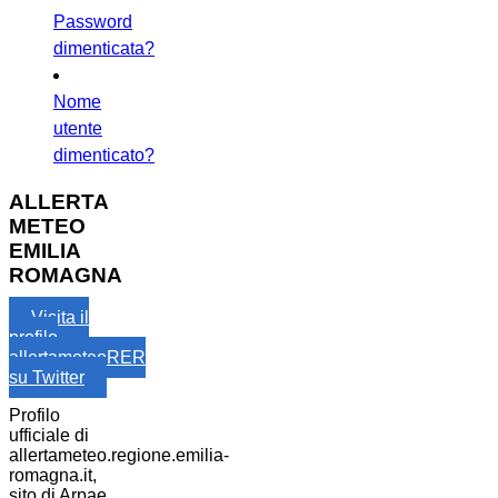
Password
dimenticata?
Nome
utente
dimenticato?
ALLERTA
METEO
EMILIA
ROMAGNA
Visita il
profilo
allertameteoRER
su Twitter
Profilo
ufficiale di
allertameteo.regione.emilia-
romagna.it,
sito di Arpae