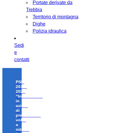
Portate derivate da
Trebbia
Territorio di montagna
Dighe
Polizia idraulica
Sedi
e
contatti
PSR
2014-
2020
“Investimenti
in
azioni
di
prevenzione
volte
a
ridurre