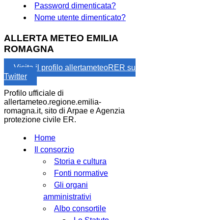
Password dimenticata?
Nome utente dimenticato?
ALLERTA METEO EMILIA
ROMAGNA
Visita il profilo allertameteoRER su
Twitter
Profilo ufficiale di
allertameteo.regione.emilia-
romagna.it, sito di Arpae e Agenzia
protezione civile ER.
Home
Il consorzio
Storia e cultura
Fonti normative
Gli organi
amministrativi
Albo consortile