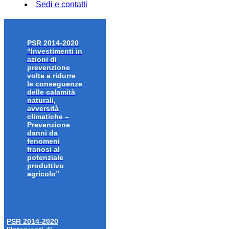
Sedi e contatti
PSR 2014-2020
“Investimenti in
azioni di
prevenzione
volte a ridurre
le conseguenze
delle calamità
naturali,
avversità
climatiche –
Prevenzione
danni da
fenomeni
franosi al
potenziale
produttivo
agricolo”
PSR 2014-2020