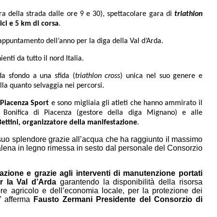
ra della strada dalle ore 9 e 30), spettacolare gara di
triathlon
ici e 5 km di corsa
.
ppuntamento dell’anno per la diga della Val d’Arda.
enti da tutto il nord Italia.
da sfondo a una sfida (
triathlon cross
) unica nel suo genere e
lla quanto selvaggia nei percorsi.
 Piacenza Sport
e sono migliaia gli atleti che hanno ammirato il
i Bonifica di Piacenza (gestore della diga Mignano) e alle
ettini, organizzatore della manifestazione
.
il suo splendore grazie all’acqua che ha raggiunto il massimo
balena in legno rimessa in sesto dal personale del Consorzio
zione e grazie agli interventi di manutenzione portati
r la Val d’Arda
garantendo la disponibilità della risorsa
re agricolo e dell’economia locale, per la protezione dei
a” afferma
Fausto Zermani Presidente del Consorzio di