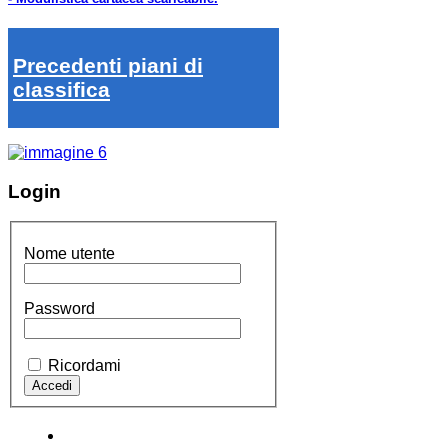
Precedenti piani di
classifica
Login
Nome utente
Password
Ricordami