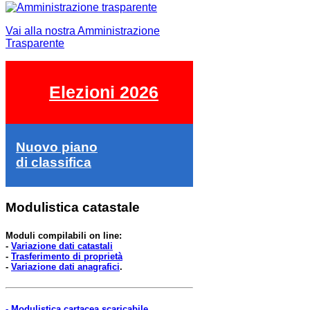
Vai alla nostra Amministrazione
Trasparente
Elezioni 2026
Nuovo piano
di classifica
Modulistica catastale
Moduli compilabili on line:
-
Variazione dati catastali
-
Trasferimento di proprietà
-
Variazione dati anagrafici
.
- Modulistica cartacea scaricabile.