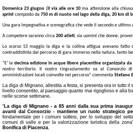
Domenica 23 giugno
(
il via alle ore 10
ma attenzione alla chiusu
sprint
composto da
750 m di nuoto nel lago della diga, 20 km di b
Una gara impegnativa e scenografica che vede il secondo e ultimo a
A competere saranno circa
200 atleti
, sia uomini che donne, proveni
Lo scorso 13 maggio la diga e la collina attigua avevano fatto 
contraddistinta dal percorso di gara immerso nella natura, tanto be
“E’ la
decima edizione in acque libere piacentine organizzata da
nostro territorio. Il nostro ringraziamento va al Consorzio d
amministrazioni locali coinvolte nel percorso” commenta
Stefano B
La diga di Mignano, allestita a festa, si presenta ora in tutto 
livello consentito, al paesaggio quanto mai rigoglioso e alla 
nelle scorse settimane.
“
La diga di Mignano - a 85 anni dalla sua prima inaugura
avanti dal Consorzio - mantiene un ruolo strategico pe
fondamentale per i comuni sottesi, per lo sviluppo del setto
comuni di valle e per la valorizzazione turistica della zon
Bonifica di Piacenza
.