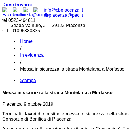
Dove trovarci
info@cbpiacenza.it
cbpiacenza@pec.it
tel 0523-464811
Strada Valnure, 3 - 29122 Piacenza
C.F. 91096830335
Home
/
In evidenza
/
Messa in sicurezza la strada Montelana a Morfasso
Stampa
Messa in sicurezza la strada Montelana a Morfasso
Piacenza, 9 ottobre 2019
Terminati i lavori di ripristino e messa in sicurezza della str
Consorzio di Bonifica di Piacenza.
A parlare della collaborazione tra cittadini e Consorzio è F