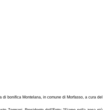
ada di bonifica Montelana, in comune di Morfasso, a cura del
austo Zermani, Presidente dell’Ente: “Siamo nella zona più