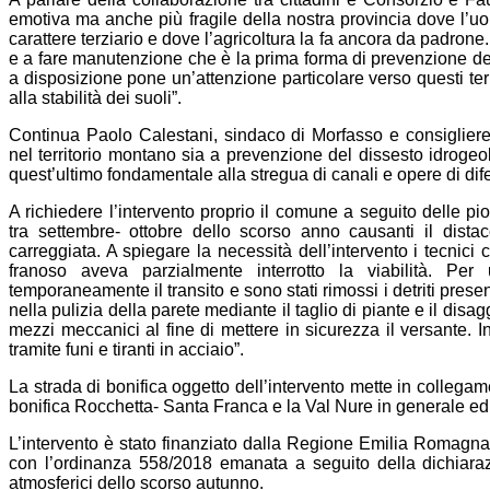
emotiva ma anche più fragile della nostra provincia dove l’uomo
carattere terziario e dove l’agricoltura la fa ancora da padrone. Q
e a fare manutenzione che è la prima forma di prevenzione del
a disposizione pone un’attenzione particolare verso questi terr
alla stabilità dei suoli”.
Continua Paolo Calestani, sindaco di Morfasso e consiglier
nel territorio montano sia a prevenzione del dissesto idrogeolo
quest’ultimo fondamentale alla stregua di canali e opere di dife
A richiedere l’intervento proprio il comune a seguito delle p
tra settembre- ottobre dello scorso anno causanti il dist
carreggiata. A spiegare la necessità dell’intervento i tecnici 
franoso aveva parzialmente interrotto la viabilità. Pe
temporaneamente il transito e sono stati rimossi i detriti presen
nella pulizia della parete mediante il taglio di piante e il disa
mezzi meccanici al fine di mettere in sicurezza il versante. 
tramite funi e tiranti in acciaio”.
La strada di bonifica oggetto dell’intervento mette in collegam
bonifica Rocchetta- Santa Franca e la Val Nure in generale ed 
L’intervento è stato finanziato dalla Regione Emilia Romagna 
con l’ordinanza 558/2018 emanata a seguito della dichiara
atmosferici dello scorso autunno.