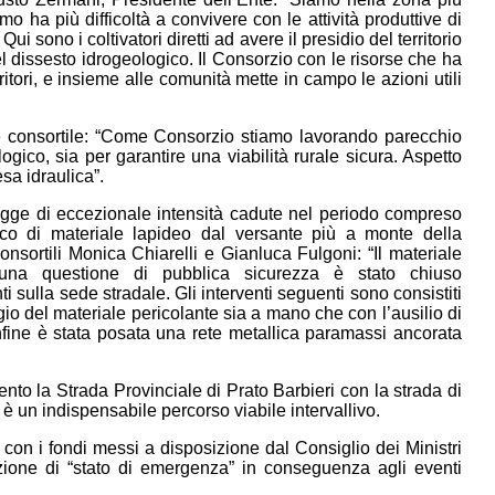
 ha più difficoltà a convivere con le attività produttive di
ui sono i coltivatori diretti ad avere il presidio del territorio
 dissesto idrogeologico. Il Consorzio con le risorse che ha
itori, e insieme alle comunità mette in campo le azioni utili
e consortile: “Come Consorzio stiamo lavorando parecchio
gico, sia per garantire una viabilità rurale sicura. Aspetto
sa idraulica”.
iogge di eccezionale intensità cadute nel periodo compreso
acco di materiale lapideo dal versante più a monte della
consortili Monica Chiarelli e Gianluca Fulgoni: “Il materiale
r una questione di pubblica sicurezza è stato chiuso
ti sulla sede stradale. Gli interventi seguenti sono consistiti
ggio del materiale pericolante sia a mano che con l’ausilio di
Infine è stata posata una rete metallica paramassi ancorata
ento la Strada Provinciale di Prato Barbieri con la strada di
è un indispensabile percorso viabile intervallivo.
con i fondi messi a disposizione dal Consiglio dei Ministri
zione di “stato di emergenza” in conseguenza agli eventi