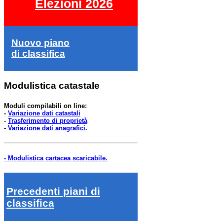
Elezioni 2026
Nuovo piano
di classifica
Modulistica catastale
Moduli compilabili on line:
-
Variazione dati catastali
-
Trasferimento di proprietà
-
Variazione dati anagrafici
.
- Modulistica cartacea scaricabile.
Precedenti piani di
classifica