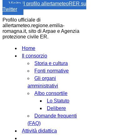
Visita il profilo allertameteoRER su
Twitter
Profilo ufficiale di
allertameteo.regione.emilia-
romagna.it, sito di Arpae e Agenzia
protezione civile ER.
Home
Il consorzio
Storia e cultura
Fonti normative
Gli organi
amministrativi
Albo consortile
Lo Statuto
Delibere
Domande frequenti
(FAQ)
Attività didattica