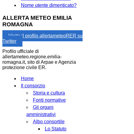
Nome utente dimenticato?
ALLERTA METEO EMILIA
ROMAGNA
Visita il profilo allertameteoRER su
Twitter
Profilo ufficiale di
allertameteo.regione.emilia-
romagna.it, sito di Arpae e Agenzia
protezione civile ER.
Home
Il consorzio
Storia e cultura
Fonti normative
Gli organi
amministrativi
Albo consortile
Lo Statuto