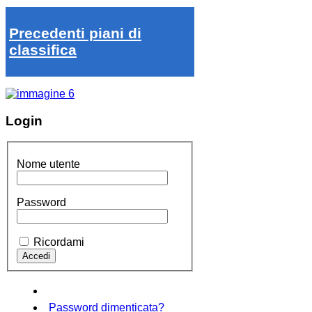
Precedenti piani di
classifica
Login
Nome utente
Password
Ricordami
Password dimenticata?