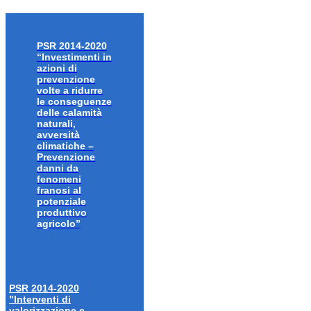
PSR 2014-2020
“Investimenti in
azioni di
prevenzione
volte a ridurre
le conseguenze
delle calamità
naturali,
avversità
climatiche –
Prevenzione
danni da
fenomeni
franosi al
potenziale
produttivo
agricolo”
PSR 2014-2020
"Interventi di
valorizzazione e