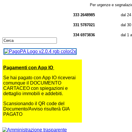
Per urgenze e segnalazio
333
2648985
dal 24 al 29 
331 5787021
dal 30 al 31 dic
334 6973836
dal 1 al 6 ge
Pagamenti con App IO
Se hai pagato con App IO riceverai
comunque il DOCUMENTO
CARTACEO con spiegazioni e
dettaglio immobili e addebiti.
Scansionando il QR code del
Documento/Avviso risulterà GIA
PAGATO