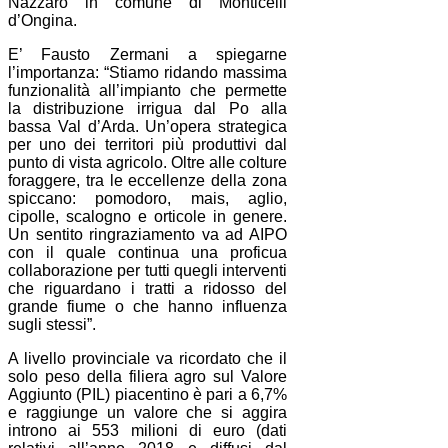
Nazzaro in comune di Monticelli
d’Ongina.
E’ Fausto Zermani a spiegarne
l’importanza: “Stiamo ridando massima
funzionalità all’impianto che permette
la distribuzione irrigua dal Po alla
bassa Val d’Arda. Un’opera strategica
per uno dei territori più produttivi dal
punto di vista agricolo. Oltre alle colture
foraggere, tra le eccellenze della zona
spiccano: pomodoro, mais, aglio,
cipolle, scalogno e orticole in genere.
Un sentito ringraziamento va ad AIPO
con il quale continua una proficua
collaborazione per tutti quegli interventi
che riguardano i tratti a ridosso del
grande fiume o che hanno influenza
sugli stessi”.
A livello provinciale va ricordato che il
solo peso della filiera agro sul Valore
Aggiunto (PIL) piacentino è pari a 6,7%
e raggiunge un valore che si aggira
introno ai 553 milioni di euro (dati