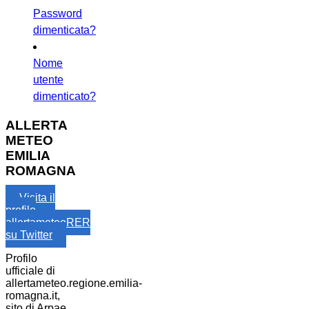
Password
dimenticata?
Nome
utente
dimenticato?
ALLERTA
METEO
EMILIA
ROMAGNA
Visita il
profilo
allertameteoRER
su Twitter
Profilo
ufficiale di
allertameteo.regione.emilia-
romagna.it,
sito di Arpae