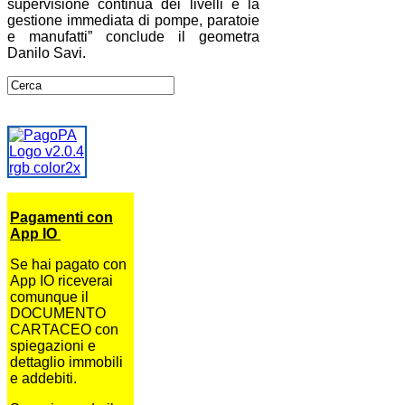
supervisione continua dei livelli e la
gestione immediata di pompe, paratoie
e manufatti” conclude il geometra
Danilo Savi.
Pagamenti con
App IO
Se hai pagato con
App IO riceverai
comunque il
DOCUMENTO
CARTACEO con
spiegazioni e
dettaglio immobili
e addebiti.