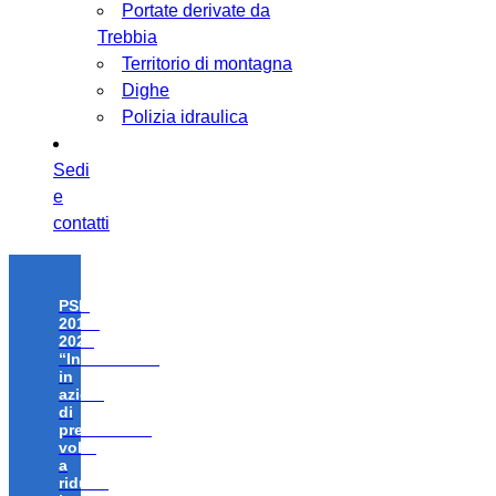
Portate derivate da
Trebbia
Territorio di montagna
Dighe
Polizia idraulica
Sedi
e
contatti
PSR
2014-
2020
“Investimenti
in
azioni
di
prevenzione
volte
a
ridurre