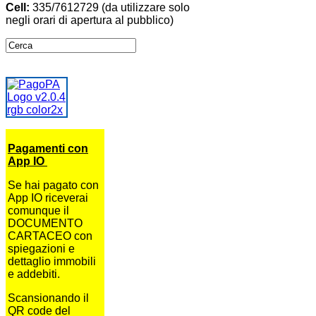
Cell:
335/7612729 (da utilizzare solo
negli orari di apertura al pubblico)
Pagamenti con
App IO
Se hai pagato con
App IO riceverai
comunque il
DOCUMENTO
CARTACEO con
spiegazioni e
dettaglio immobili
e addebiti.
Scansionando il
QR code del