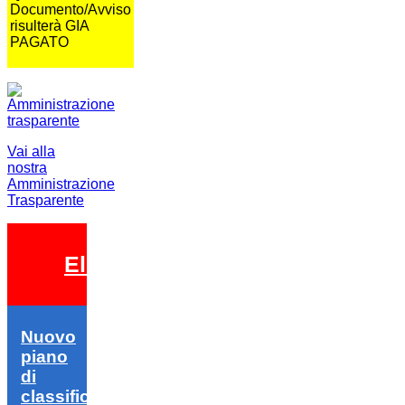
Documento/Avviso
risulterà GIA
PAGATO
Vai alla
nostra
Amministrazione
Trasparente
Elezioni 2026
Nuovo
piano
di
classifica