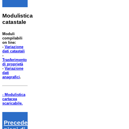
Modulistica
catastale
Moduli
compilabili
on line:
-
Variazione
dati catastali
-
Trasferimento
di proprietà
-
Variazione
dati
anagrafici
.
- Modulistica
cartacea
scaricabile.
Precedenti