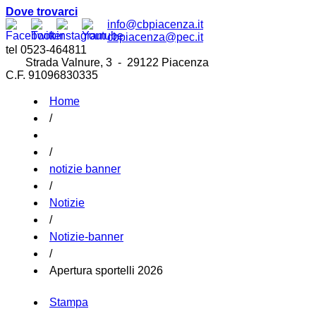
Dove trovarci
info@cbpiacenza.it
cbpiacenza@pec.it
tel 0523-464811
Strada Valnure, 3 - 29122 Piacenza
C.F. 91096830335
Home
/
/
notizie banner
/
Notizie
/
Notizie-banner
/
Apertura sportelli 2026
Stampa