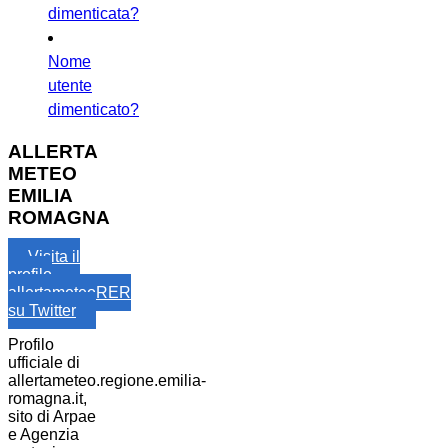
dimenticata?
Nome
utente
dimenticato?
ALLERTA
METEO
EMILIA
ROMAGNA
Visita il
profilo
allertameteoRER
su Twitter
Profilo
ufficiale di
allertameteo.regione.emilia-
romagna.it,
sito di Arpae
e Agenzia