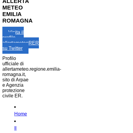
ALLERTA
METEO
EMILIA
ROMAGNA
Visita il
profilo
allertameteoRER
su Twitter
Profilo
ufficiale di
allertameteo.regione.emilia-
romagna.it,
sito di Arpae
e Agenzia
protezione
civile ER.
Home
Il