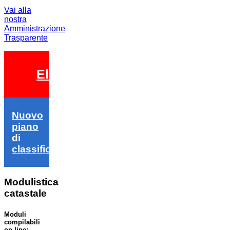
Vai alla
nostra
Amministrazione
Trasparente
Elezioni 2026
Nuovo
piano
di
classifica
Modulistica
catastale
Moduli
compilabili
on line: