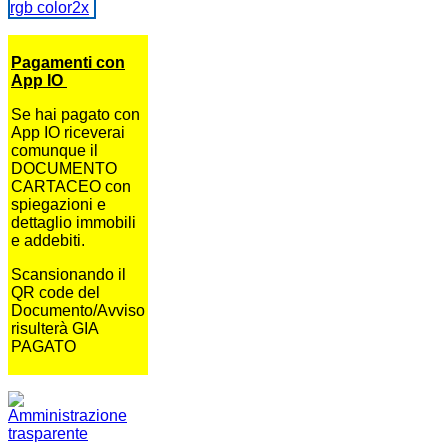
Pagamenti con
App IO
Se hai pagato con
App IO riceverai
comunque il
DOCUMENTO
CARTACEO con
spiegazioni e
dettaglio immobili
e addebiti.
Scansionando il
QR code del
Documento/Avviso
risulterà GIA
PAGATO