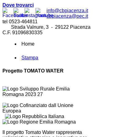
Dove trovarci
info@cbpiacenza.it
cbpiacenza@pec.it
tel 0523-464811
Strada Valnure, 3 - 29122 Piacenza
C.F. 91096830335
Home
Stampa
Progetto TOMATO WATER
Il progetto Tomato Water rappresenta