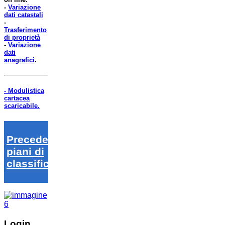
-
Variazione
dati catastali
-
Trasferimento
di proprietà
-
Variazione
dati
anagrafici
.
- Modulistica
cartacea
scaricabile.
Precedenti
piani di
classifica
Login