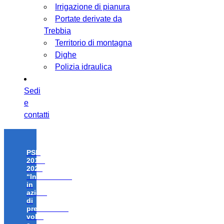
Irrigazione di pianura
Portate derivate da
Trebbia
Territorio di montagna
Dighe
Polizia idraulica
Sedi
e
contatti
PSR
2014-
2020
“Investimenti
in
azioni
di
prevenzione
volte