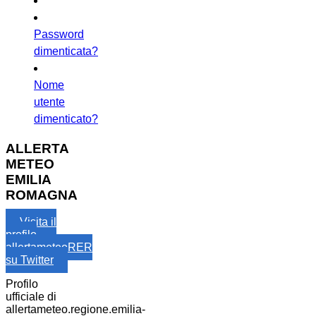
Password
dimenticata?
Nome
utente
dimenticato?
ALLERTA
METEO
EMILIA
ROMAGNA
Visita il
profilo
allertameteoRER
su Twitter
Profilo
ufficiale di
allertameteo.regione.emilia-