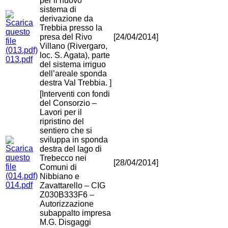
per il nuovo
sistema di
derivazione da
Trebbia presso la
presa del Rivo
[24/04/2014]
Villano (Rivergaro,
loc. S. Agata), parte
013.pdf
del sistema irriguo
dell’areale sponda
destra Val Trebbia. ]
[Interventi con fondi
del Consorzio –
Lavori per il
ripristino del
sentiero che si
sviluppa in sponda
destra del lago di
Trebecco nei
[28/04/2014]
Comuni di
Nibbiano e
014.pdf
Zavattarello – CIG
Z030B333F6 –
Autorizzazione
subappalto impresa
M.G. Disgaggi