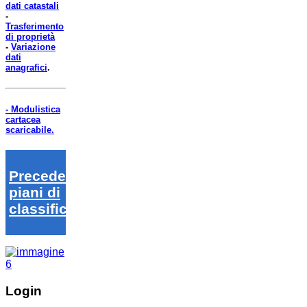
dati catastali
-
Trasferimento
di proprietà
-
Variazione
dati
anagrafici
.
- Modulistica
cartacea
scaricabile.
Precedenti
piani di
classifica
Login