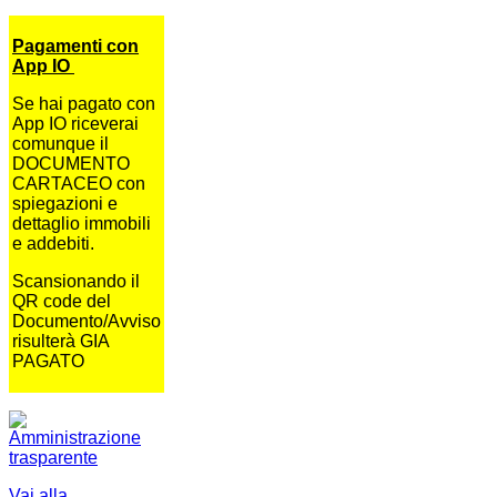
Pagamenti con
App IO
Se hai pagato con
App IO riceverai
comunque il
DOCUMENTO
CARTACEO con
spiegazioni e
dettaglio immobili
e addebiti.
Scansionando il
QR code del
Documento/Avviso
risulterà GIA
PAGATO
Vai alla