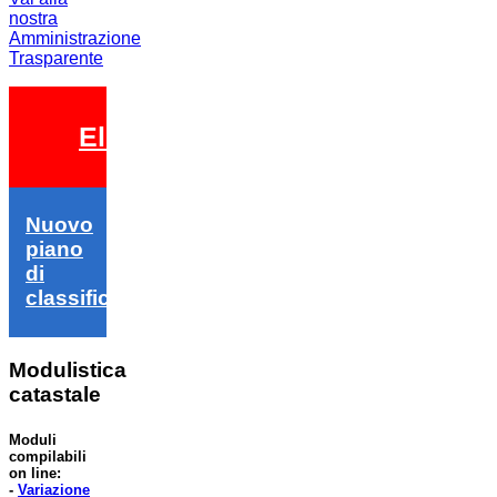
nostra
Amministrazione
Trasparente
Elezioni 2026
Nuovo
piano
di
classifica
Modulistica
catastale
Moduli
compilabili
on line:
-
Variazione