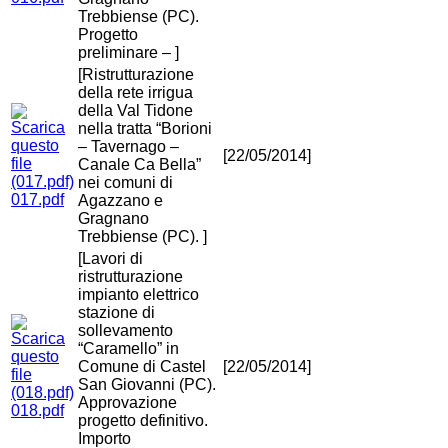
Trebbiense (PC).
Progetto
preliminare – ]
[Ristrutturazione
della rete irrigua
della Val Tidone
nella tratta “Borioni
– Tavernago –
[22/05/2014]
Canale Ca Bella”
nei comuni di
017.pdf
Agazzano e
Gragnano
Trebbiense (PC). ]
[Lavori di
ristrutturazione
impianto elettrico
stazione di
sollevamento
“Caramello” in
Comune di Castel
[22/05/2014]
San Giovanni (PC).
Approvazione
018.pdf
progetto definitivo.
Importo