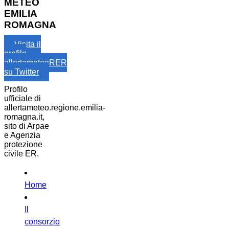
METEO
EMILIA
ROMAGNA
Visita il
profilo
allertameteoRER
su Twitter
Profilo
ufficiale di
allertameteo.regione.emilia-
romagna.it,
sito di Arpae
e Agenzia
protezione
civile ER.
Home
Il
consorzio