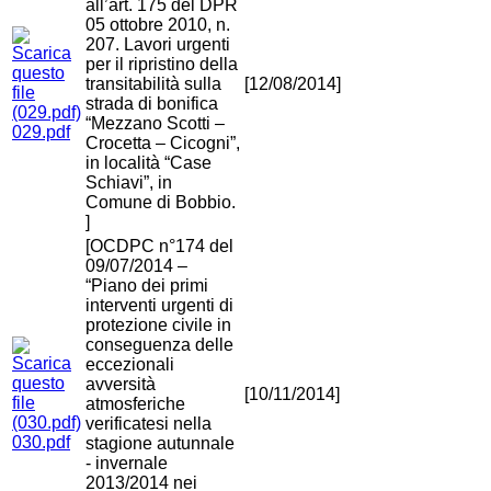
all’art. 175 del DPR
05 ottobre 2010, n.
207. Lavori urgenti
per il ripristino della
transitabilità sulla
[12/08/2014]
strada di bonifica
“Mezzano Scotti –
029.pdf
Crocetta – Cicogni”,
in località “Case
Schiavi”, in
Comune di Bobbio.
]
[OCDPC n°174 del
09/07/2014 –
“Piano dei primi
interventi urgenti di
protezione civile in
conseguenza delle
eccezionali
avversità
[10/11/2014]
atmosferiche
verificatesi nella
030.pdf
stagione autunnale
- invernale
2013/2014 nei