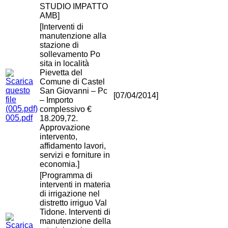
STUDIO IMPATTO
AMB]
[Interventi di
manutenzione alla
stazione di
sollevamento Po
sita in località
Pievetta del
Comune di Castel
San Giovanni – Pc
[07/04/2014]
– Importo
complessivo €
005.pdf
18.209,72.
Approvazione
intervento,
affidamento lavori,
servizi e forniture in
economia.]
[Programma di
interventi in materia
di irrigazione nel
distretto irriguo Val
Tidone. Interventi di
manutenzione della