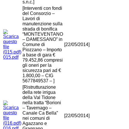
s.n.c.]
[Interventi con fondi
del Consorzio –
Lavori di
manutenzione sulla
strada di bonifica
“MONTEVENTANO
– DAMESSANO” in
Comune di
[22/05/2014]
Piozzano – Importo
a base di gara €
015.pdf
79.452,86 compresi
gli oneri per la
sicurezza pari ad €
1.800,00 – CIG
5677849537 – ]
[Ristrutturazione
della rete irrigua
della Val Tidone
nella tratta “Borioni
– Tavernago –
Canale Ca Bella”
[22/05/2014]
nei comuni di
Agazzano e
016.pdf
Gragnano