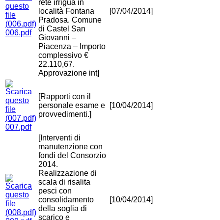
rete irrigua in
località Fontana
[07/04/2014]
Pradosa. Comune
di Castel San
006.pdf
Giovanni –
Piacenza – Importo
complessivo €
22.110,67.
Approvazione int]
[Rapporti con il
personale esame e
[10/04/2014]
provvedimenti.]
007.pdf
[Interventi di
manutenzione con
fondi del Consorzio
2014.
Realizzazione di
scala di risalita
pesci con
consolidamento
[10/04/2014]
della soglia di
scarico e