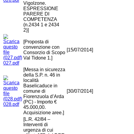
026.pdf
Vigolzone.
ESPRESSIONE
PARERE DI
COMPETENZA
(n.2434 1 e 2434
2)]
[Proposta di
convenzione con
[15/07/2014]
Consorzio di Scopo
Val Tidone 1.]
027.pdf
[Messa in sicurezza
della S.P. n. 46 in
località
Baselicaduce in
comune di
[30/07/2014]
Fiorenzuola d’Arda
(PC) - Importo €
028.pdf
45.000,00.
Acquisizione aree.]
[L.R. 42/84 –
Interventi di
urgenza di cui