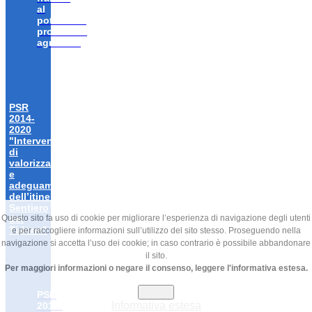
al
potenziale
produttivo
agricolo”
PSR
2014-
2020
"Interventi
di
valorizzazione
e
adeguamento
dell’itinerario
Sentiero
Questo sito fa uso di cookie per migliorare l’esperienza di navigazione degli utenti
del
Tidone"
e per raccogliere informazioni sull’utilizzo del sito stesso. Proseguendo nella
navigazione si accetta l’uso dei cookie; in caso contrario è possibile abbandonare
il sito.
Per maggiori informazioni o negare il consenso, leggere l'informativa estesa.
Chiudi
PSR
Informativa estesa
2014-