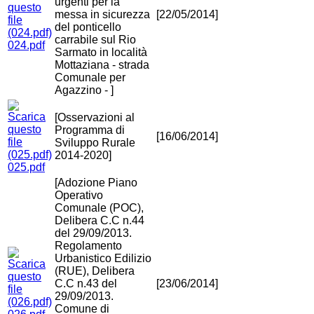
urgenti per la
messa in sicurezza
[22/05/2014]
del ponticello
carrabile sul Rio
024.pdf
Sarmato in località
Mottaziana - strada
Comunale per
Agazzino - ]
[Osservazioni al
Programma di
[16/06/2014]
Sviluppo Rurale
2014-2020]
025.pdf
[Adozione Piano
Operativo
Comunale (POC),
Delibera C.C n.44
del 29/09/2013.
Regolamento
Urbanistico Edilizio
(RUE), Delibera
C.C n.43 del
[23/06/2014]
29/09/2013.
Comune di