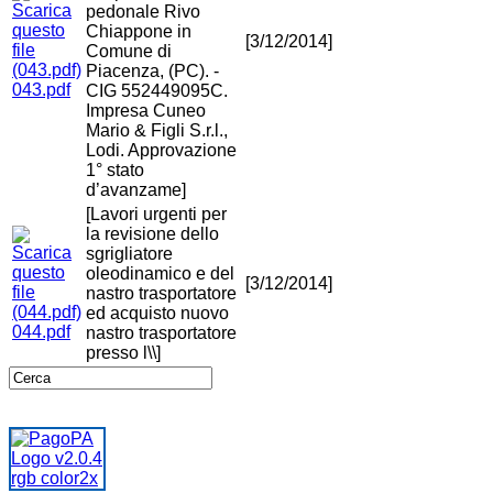
pedonale Rivo
Chiappone in
[3/12/2014]
Comune di
Piacenza, (PC). -
043.pdf
CIG 552449095C.
Impresa Cuneo
Mario & Figli S.r.l.,
Lodi. Approvazione
1° stato
d’avanzame]
[Lavori urgenti per
la revisione dello
sgrigliatore
oleodinamico e del
[3/12/2014]
nastro trasportatore
ed acquisto nuovo
044.pdf
nastro trasportatore
presso l\\]