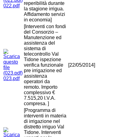
reperibilità durante
022.pdf
la stagione irrigua.
Affidamento servizi
in economia]
[Interventi con fondi
del Consorzio –
Manutenzione ed
assistenza del
sistema di
telecontrollo Val
Tidone ispezione
verifica funzionale
[22/05/2014]
pre irrigazione ed
assistenza
023.pdf
operatori da
remoto. Importo
complessivo €
7.515,20 I.V.A.
compresa. ]
[Programma di
interventi in materia
di irrigazione nel
distretto irriguo Val
Tidone. Interventi