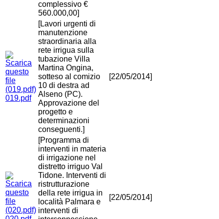
complessivo €
560.000,00]
[Lavori urgenti di
manutenzione
straordinaria alla
rete irrigua sulla
tubazione Villa
Martina Ongina,
sotteso al comizio
[22/05/2014]
10 di destra ad
Alseno (PC).
019.pdf
Approvazione del
progetto e
determinazioni
conseguenti.]
[Programma di
interventi in materia
di irrigazione nel
distretto irriguo Val
Tidone. Interventi di
ristrutturazione
della rete irrigua in
[22/05/2014]
località Palmara e
interventi di
020.pdf