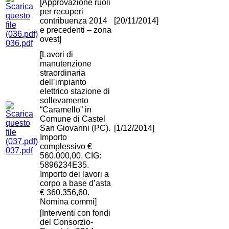
[Approvazione ruoli
per recuperi
contribuenza 2014
[20/11/2014]
e precedenti – zona
ovest]
036.pdf
[Lavori di
manutenzione
straordinaria
dell’impianto
elettrico stazione di
sollevamento
“Caramello” in
Comune di Castel
San Giovanni (PC).
[1/12/2014]
Importo
complessivo €
037.pdf
560.000,00. CIG:
5896234E35.
Importo dei lavori a
corpo a base d’asta
€ 360.356,60.
Nomina commi]
[Interventi con fondi
del Consorzio-