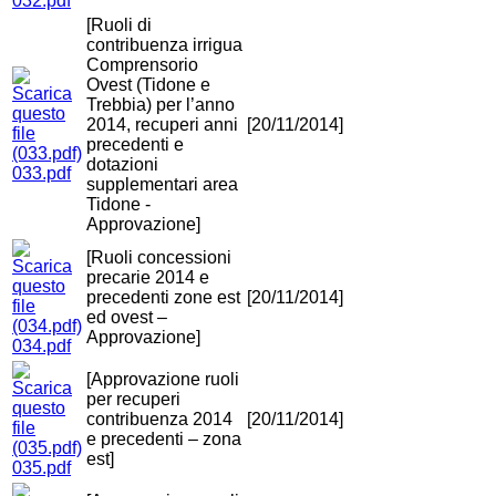
032.pdf
[Ruoli di
contribuenza irrigua
Comprensorio
Ovest (Tidone e
Trebbia) per l’anno
2014, recuperi anni
[20/11/2014]
precedenti e
dotazioni
033.pdf
supplementari area
Tidone -
Approvazione]
[Ruoli concessioni
precarie 2014 e
precedenti zone est
[20/11/2014]
ed ovest –
Approvazione]
034.pdf
[Approvazione ruoli
per recuperi
contribuenza 2014
[20/11/2014]
e precedenti – zona
est]
035.pdf