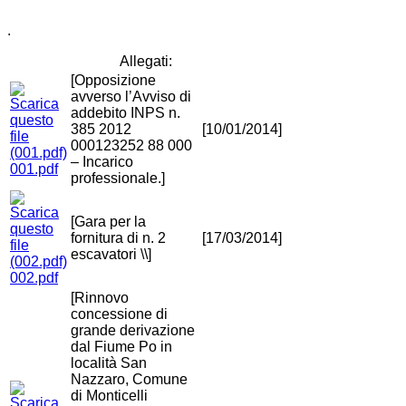
.
Allegati:
[Opposizione
avverso l’Avviso di
addebito INPS n.
385 2012
[10/01/2014]
000123252 88 000
– Incarico
001.pdf
professionale.]
[Gara per la
fornitura di n. 2
[17/03/2014]
escavatori \\]
002.pdf
[Rinnovo
concessione di
grande derivazione
dal Fiume Po in
località San
Nazzaro, Comune
di Monticelli