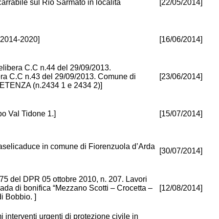
carrabile sul Rio Sarmato in località
[22/05/2014]
 2014-2020]
[16/06/2014]
ibera C.C n.44 del 29/09/2013.
era C.C n.43 del 29/09/2013. Comune di
[23/06/2014]
ENZA (n.2434 1 e 2434 2)]
o Val Tidone 1.]
[15/07/2014]
 Baselicaduce in comune di Fiorenzuola d’Arda
[30/07/2014]
. 175 del DPR 05 ottobre 2010, n. 207. Lavori
 strada di bonifica “Mezzano Scotti – Crocetta –
[12/08/2014]
i Bobbio. ]
nterventi urgenti di protezione civile in