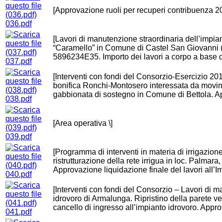
[Approvazione ruoli per recuperi contribuenza 2
036.pdf
[Lavori di manutenzione straordinaria dell’impian
“Caramello” in Comune di Castel San Giovanni 
5896234E35. Importo dei lavori a corpo a base
037.pdf
[Interventi con fondi del Consorzio-Esercizio 20
bonifica Ronchi-Montosero interessata da movim
gabbionata di sostegno in Comune di Bettola. Ap
038.pdf
[Area operativa \]
039.pdf
[Programma di interventi in materia di irrigazione 
ristrutturazione della rete irrigua in loc. Palm
Approvazione liquidazione finale del lavori all’
040.pdf
[Interventi con fondi del Consorzio – Lavori di 
idrovoro di Armalunga. Ripristino della parete ver
cancello di ingresso all’impianto idrovoro. Appro
041.pdf