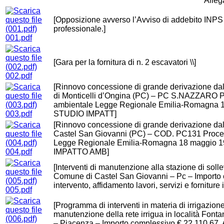
Allega
[Opposizione avverso l’Avviso di addebito INP
professionale.]
001.pdf
[Gara per la fornitura di n. 2 escavatori \\]
002.pdf
[Rinnovo concessione di grande derivazione da
di Monticelli d’Ongina (PC) – PC S.NAZZARO Pr
ambientale Legge Regionale Emilia-Romagna
003.pdf
STUDIO IMPATT]
[Rinnovo concessione di grande derivazione dal
Castel San Giovanni (PC) – COD. PC131 Procedu
Legge Regionale Emilia-Romagna 18 maggio
004.pdf
IMPATTO AMB]
[Interventi di manutenzione alla stazione di soll
Comune di Castel San Giovanni – Pc – Importo
intervento, affidamento lavori, servizi e forniture
005.pdf
[Programma di interventi in materia di irrigazione 
manutenzione della rete irrigua in località Fo
– Piacenza – Importo complessivo € 22.110,67. 