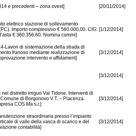
014 e precedenti – zona ovest]
[20/11/2014]
to elettrico stazione di sollevamento
(PC). Importo complessivo € 560.000,00. CIG:
[1/12/2014]
 d’asta € 360.356,60. Nomina commi]
14-Lavori di sistemazione della strada di
ento franoso mediante realizzazione di
[3/12/2014]
provazione intervento e affidament]
[3/12/2014]
nel distretto irriguo Val Tidone. Interventi di
ara, Comune di Borgonovo V.T. – Piacenza.
[3/12/2014]
Impresa COS.Ma s.r.]
manutenzione straordinaria presso l’impianto
ticale di valle della vasca di scarico e del
[3/12/2014]
vazione contabilità]