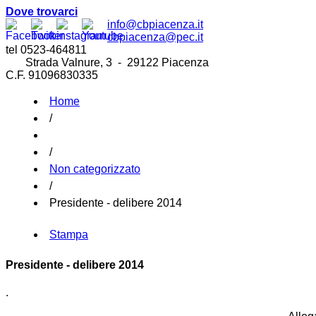
Dove trovarci
info@cbpiacenza.it
cbpiacenza@pec.it
tel 0523-464811
Strada Valnure, 3 - 29122 Piacenza
C.F. 91096830335
Home
/
/
Non categorizzato
/
Presidente - delibere 2014
Stampa
Presidente - delibere 2014
.