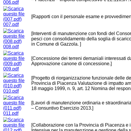
006.pdf
[Rapporti con il personale esame e provvediment
007.pdf
[Interventi di manutenzione con fondi del Consorz
pesci con consolidamento della soglia di scarico
in Comune di Gazzola. ]
008.pdf
[Concessione dei terreni demaniali interessati da
Approvazione canone di concessione.]
009.pdf
[Progetto di riorganizzazione funzionale delle der
Provincia di Piacenza Valutazione di impatto 
18 maggio 1999, n. 9, art. 12 Nomina del respon
010.pdf
[Lavori di manutenzione ordinaria e straordinaria
– Consuntivo Esercizio 2013.]
011.pdf
[Collaborazione con la Provincia di Piacenza e 
Intensive per la manutenzione e gestione della 