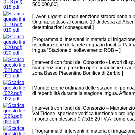
560.000,00]
018.pdf
[Lavori urgenti di manutenzione straordinaria alla
Ongina, sotteso al comizio 10 di destra ad Alse
determinazioni conseguenti.]
019.pdf
[Programma di interventi in materia di irrigazione 
ristrutturazione della rete irrigua in località Pal
irrigua “Stazione di sollevamento RDB – ]
020.pdf
[Interventi con fondi del Consorzio - Lavori di spu
manutenzione e presidio opere idrauliche ricaden
zona Basso Piacentino Bonifica di Zerbio ]
021.pdf
[Manutenzione ordinaria delle stazioni di pompagg
di reperibilità durante la stagione irrigua. Affid
022.pdf
[Interventi con fondi del Consorzio – Manutenzio
Val Tidone ispezione verifica funzionale pre irr
Importo complessivo € 7.515,20 I.V.A. compresa.
023.pdf
[Programma di interventi in materia di irrigazione 