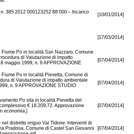
ti:
S n. 385 2012 000123252 88 000 – Incarico
[10/01/2014]
[17/03/2014]
l Fiume Po in località San Nazzaro, Comune
ocedura di Valutazione di impatto
[07/04/2014]
 18 maggio 1999, n. 9 APPROVAZIONE
 Fiume Po in località Pievetta, Comune di
ra di Valutazione di impatto ambientale
[07/04/2014]
 1999, n. 9 APPROVAZIONE STUDIO
evamento Po sita in località Pievetta del
 complessivo € 18.209,72. Approvazione
[07/04/2014]
 in economia.]
nel distretto irriguo Val Tidone. Interventi di
ntana Pradosa. Comune di Castel San Giovanni
[07/04/2014]
Approvazione int]