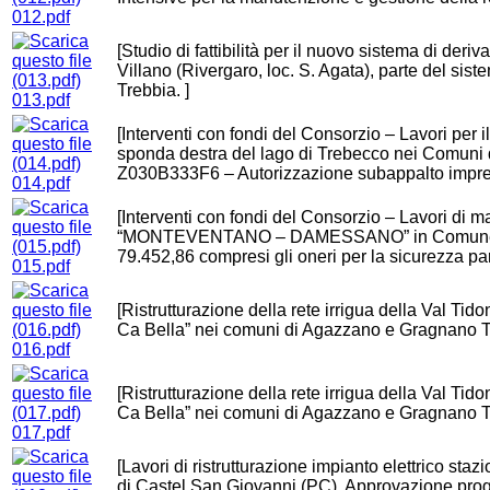
012.pdf
[Studio di fattibilità per il nuovo sistema di der
Villano (Rivergaro, loc. S. Agata), parte del sist
Trebbia. ]
013.pdf
[Interventi con fondi del Consorzio – Lavori per il
sponda destra del lago di Trebecco nei Comuni 
Z030B333F6 – Autorizzazione subappalto impres
014.pdf
[Interventi con fondi del Consorzio – Lavori di m
“MONTEVENTANO – DAMESSANO” in Comune di 
79.452,86 compresi gli oneri per la sicurezza p
015.pdf
[Ristrutturazione della rete irrigua della Val Tid
Ca Bella” nei comuni di Agazzano e Gragnano Tr
016.pdf
[Ristrutturazione della rete irrigua della Val Tid
Ca Bella” nei comuni di Agazzano e Gragnano T
017.pdf
[Lavori di ristrutturazione impianto elettrico s
di Castel San Giovanni (PC). Approvazione proge