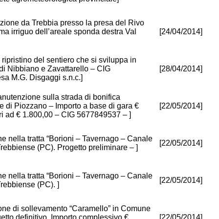
ivazione da Trebbia presso la presa del Rivo
ema irriguo dell’areale sponda destra Val
[24/04/2014]
 ripristino del sentiero che si sviluppa in
di Nibbiano e Zavattarello – CIG
[28/04/2014]
a M.G. Disgaggi s.n.c.]
anutenzione sulla strada di bonifica
Piozzano – Importo a base di gara €
[22/05/2014]
ari ad € 1.800,00 – CIG 5677849537 – ]
one nella tratta “Borioni – Tavernago – Canale
[22/05/2014]
ebbiense (PC). Progetto preliminare – ]
one nella tratta “Borioni – Tavernago – Canale
[22/05/2014]
rebbiense (PC). ]
tazione di sollevamento “Caramello” in Comune
tto definitivo. Importo complessivo €
[22/05/2014]