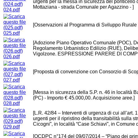
urgenti per la messa in sicurezza del ponticello 
Mottaziana - strada Comunale per Agazzino - ]
024.pdf
[Osservazioni al Programma di Sviluppo Rurale
025.pdf
[Adozione Piano Operativo Comunale (POC), Del
Regolamento Urbanistico Edilizio (RUE), Delib
Vigolzone. ESPRESSIONE PARERE DI COMPET
026.pdf
[Proposta di convenzione con Consorzio di Scop
027.pdf
[Messa in sicurezza della S.P. n. 46 in località
(PC) - Importo € 45.000,00. Acquisizione aree.]
028.pdf
[L.R. 42/84 – Interventi di urgenza di cui all’art
urgenti per il ripristino della transitabilità sulla
Cicogni”, in località “Case Schiavi”, in Comune d
029.pdf
[OCDPC n°174 del 09/07/2014 – “Piano dei primi i