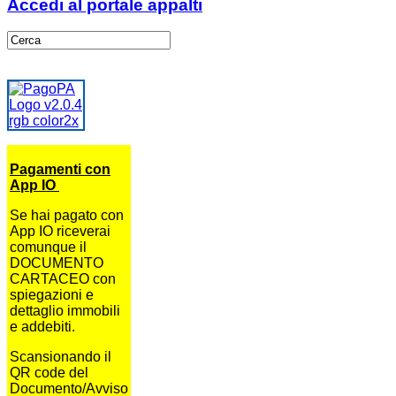
Accedi al portale appalti
Pagamenti con
App IO
Se hai pagato con
App IO riceverai
comunque il
DOCUMENTO
CARTACEO con
spiegazioni e
dettaglio immobili
e addebiti.
Scansionando il
QR code del
Documento/Avviso