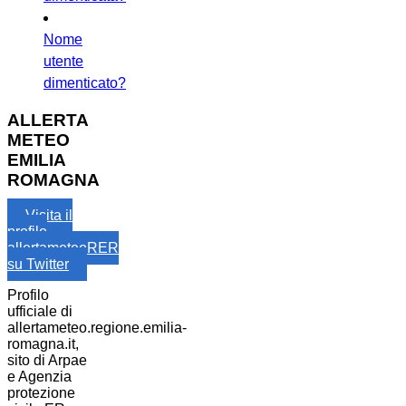
Nome
utente
dimenticato?
ALLERTA
METEO
EMILIA
ROMAGNA
Visita il
profilo
allertameteoRER
su Twitter
Profilo
ufficiale di
allertameteo.regione.emilia-
romagna.it,
sito di Arpae
e Agenzia
protezione