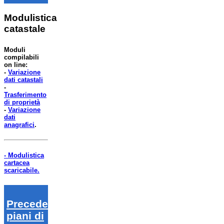
Modulistica
catastale
Moduli
compilabili
on line:
-
Variazione
dati catastali
-
Trasferimento
di proprietà
-
Variazione
dati
anagrafici
.
- Modulistica
cartacea
scaricabile.
Precedenti
piani di