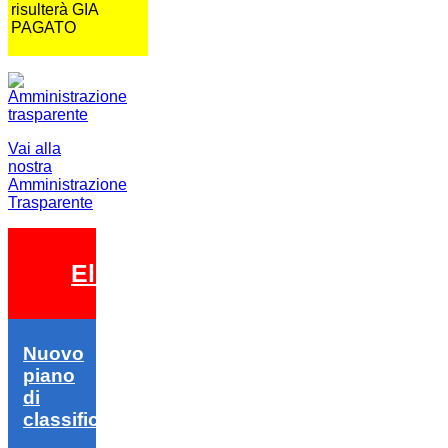
risulterà GIA
PAGATO
Vai alla
nostra
Amministrazione
Trasparente
Elezioni 2026
Nuovo
piano
di
classifica