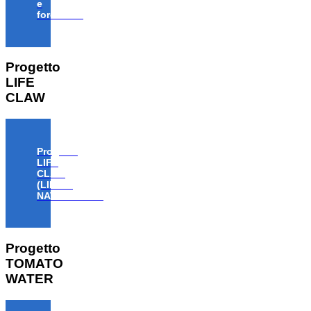
e
forestale”
Progetto
LIFE
CLAW
Progetto
LIFE
CLAW
(LIFE18
NAT/IT/000806)
Progetto
TOMATO
WATER