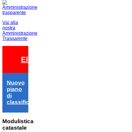
Vai alla
nostra
Amministrazione
Trasparente
Elezioni 2026
Nuovo
piano
di
classifica
Modulistica
catastale