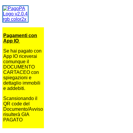
Pagamenti con
App IO
Se hai pagato con
App IO riceverai
comunque il
DOCUMENTO
CARTACEO con
spiegazioni e
dettaglio immobili
e addebiti.
Scansionando il
QR code del
Documento/Avviso
risulterà GIA
PAGATO