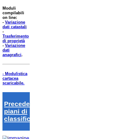
Moduli
compilabili
on line:
-
Variazione
dati catastali
-
Trasferimento
di proprietà
-
Variazione
dati
anagrafici
.
- Modulistica
cartacea
scaricabile.
Precedenti
piani di
classifica