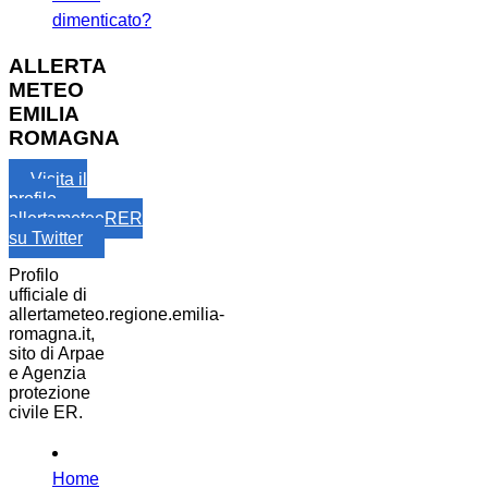
dimenticato?
ALLERTA
METEO
EMILIA
ROMAGNA
Visita il
profilo
allertameteoRER
su Twitter
Profilo
ufficiale di
allertameteo.regione.emilia-
romagna.it,
sito di Arpae
e Agenzia
protezione
civile ER.
Home