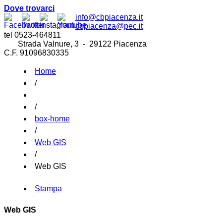
Dove trovarci
info@cbpiacenza.it
cbpiacenza@pec.it
tel 0523-464811
Strada Valnure, 3 - 29122 Piacenza
C.F. 91096830335
Home
/
/
box-home
/
Web GIS
/
Web GIS
Stampa
Web GIS