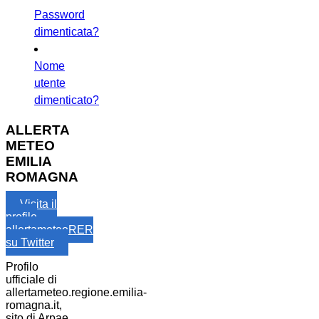
Password
dimenticata?
Nome
utente
dimenticato?
ALLERTA
METEO
EMILIA
ROMAGNA
Visita il
profilo
allertameteoRER
su Twitter
Profilo
ufficiale di
allertameteo.regione.emilia-
romagna.it,
sito di Arpae