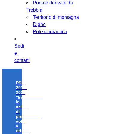
Portate derivate da
Trebbia
Territorio di montagna
Dighe
Polizia idraulica
Sedi
e
contatti
PSR
2014-
2020
“Investimenti
in
azioni
di
prevenzione
volte
a
ridurre