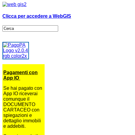
Clicca per accedere a WebGIS
Pagamenti con
App IO
Se hai pagato con
App IO riceverai
comunque il
DOCUMENTO
CARTACEO con
spiegazioni e
dettaglio immobili
e addebiti.