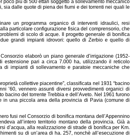
per poco più di 500 ettari soggetto a sollevamento meccanico
, sia dalle quote di piena dei fiumi e dei torrenti nei quali le
inare un programma organico di interventi idraulici, resi
dalla particolare configurazione fisica del comprensorio, che
problemi di scolo di acque. Il progetto generale di bonifica
due grandi impianti idrovori: quello di Zerbio e quello di
l Consorzio elaborò un piano generale d’irrigazione (1952-
di estensione pari a circa 7.000 ha, utilizzando il reticolo
ema di impianti di sollevamento e paratoie meccaniche che
oprietà collettive piacentine”, classificata nel 1931 “bacino
ni ’60, vennero assunti diversi provvedimenti organici di
lto bacino del torrente Trebbia e dell’Aveto. Nel 1961 furono
te in una piccola area della provincia di Pavia (comune di
ero fusi nel Consorzio di bonifica montana dell’Appennino
deva all’intero territorio montano della provincia. Già a
si d’acqua, alla realizzazione di strade di bonifica per Km.
chimenti su di un’area di ha. 257, nonchè all’esecuzione di