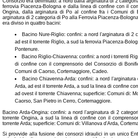
Consorzio era delimitato: a nord dalla arginatura di 2 categoria
ferrovia Piacenza-Bologna e dalla linea di confine con il com
Ongina, dalla arginatura di Po al confine fra i Comuni di
arginatura di 2 categoria di Po alla Ferrovia Piacenza-Bologna.
era diviso in quattro bacini:
Bacino Nure-Riglio: confini: a nord l'arginatura di 2 c
ad est il torrente Riglio, a sud la ferrovia Piacenza-Bolo
Pontenure.
Bacino Riglio-Chiavenna: confini: a nord i torrenti Rig
di confine con il comprensorio del Consorzio di Bonifica
Comuni di Caorso, Cortemaggiore, Cadeo.
Bacino Chiavenna-Arda: confini: a nord l'arginatura d
Arda, ad est il torrente Arda, a sud la linea di confine c
ad ovest il torrente Chiavenna; superficie: Comuni di: Mo
Caorso, San Pietro in Cerro, Cortemaggiore.
Bacino Arda-Ongina: confini: a nord l'arginatura di 2 categoria
torrente Ongina, a sud la linea di confine con il comprensor
torrente Arda; superficie: Comuni di: Villanova d'Arda, Corte
Si provvide alla fusione dei consorzi idraulici in un unico E