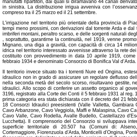
manufatti ripartitori, dai quali si diramavano 44 canali derivator
in sinistra. La distribuzione irrigua avveniva con l’osservan
compreso tra il 25 marzo ed il 21 settembre.
L’irrigazione nel territorio più orientale della provincia di Pi
tempi meno prossimi, con derivazioni dal torrente Arda e dal t
imbriferi montani, peraltro scarso, e delle sorgenti naturali degli
, soprattutto, garantirne la continuità, nel 1919, venne promoss
Mignano, una diga a gravità, con capacità di circa 14 milioni
idrica nel territorio interessato avvenisse attraverso la rete dei
costituito con provvedimento in data 10 aprile 1919, come 
febbraio 1934 e denominato Consorzio di Bonifica Val d’Arda.
Il territorio invece situato tra i torrenti Nure ed Ongina, est
idraulico non in grado di assicurare un regolare deflusso del
nella seconda metà del secolo scorso, risultavano gestite, nei
idraulici. Allo scopo di conferire un assetto organico al gove
3196, registrato alla Corte dei Conti il 5 febbraio 1931 al reg. 
prima categoria era stata dichiarata con il decreto del 21 febb
18 Consorzi Idraulici preesistenti (Valle Valletta, Gambia
Cavo Arbanzone, Cavo Veggiola, Maffi e Malaspina, Cavo Can
Cavo Valle, Cavo Rodella, Avalle Budello, Castellazzo d'Es
Lucchetta). Il comprensorio del Consorzio si sviluppava int
superficie territoriale di 20.507 ha (Comuni di: Alsen
Cortemaggiore, Fiorenzuola d'Arda, Monticelli d'Ongina, Pontenu