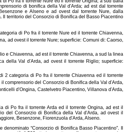
 di Po fra il torrente Nure ed il torrente Ongina; a sud dalla
prensorio di bonifica della Val d'Arda; ad est dal torrente
 Besenzone e Alseno e ad ovest dal torrente Nure, dalla
 Il territorio del Consorzio di Bonifica del Basso Piacentino
ategoria di Po fra il torrente Nure ed il torrente Chiavenna,
gna, ad ovest il torrente Nure; superficie: Comuni di: Caorso,
lio e Chiavenna, ad est il torrente Chiavenna, a sud la linea
 della Val d'Arda, ad ovest il torrente Riglio; superficie:
i 2 categoria di Po fra il torrente Chiavenna ed il torrente
on il comprensorio del Consorzio di Bonifica della Val d'Arda,
nticelli d'Ongina, Castelvetro Piacentino, Villanova d'Arda,
 di Po fra il torrente Arda ed il torrente Ongina, ad est il
io del Consorzio di Bonifica della Val d'Arda, ad ovest il
maggiore, Besenzone, Fiorenzuola d'Arda, Alseno.
nte denominato “Consorzio di Bonifica Basso Piacentino”. Il