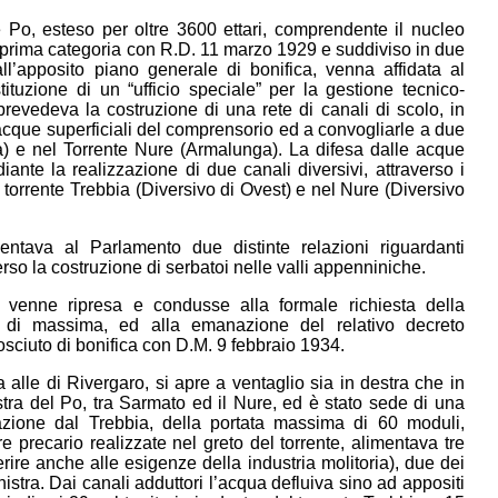
ume Po, esteso per oltre 3600 ettari, comprendente il nucleo
di prima categoria con R.D. 11 marzo 1929 e suddiviso in due
ll’apposito piano generale di bonifica, venna affidata al
uzione di un “ufficio speciale” per la gestione tecnico-
 prevedeva la costruzione di una rete di canali di scolo, in
e acque superficiali del comprensorio ed a convogliarle a due
rda) e nel Torrente Nure (Armalunga). La difesa dalle acque
ante la realizzazione di due canali diversivi, attraverso i
l torrente Trebbia (Diversivo di Ovest) e nel Nure (Diversivo
entava al Parlamento due distinte relazioni riguardanti
verso la costruzione di serbatoi nelle valli appenniniche.
a venne ripresa e condusse alla formale richiesta della
to di massima, ed alla emanazione del relativo decreto
osciuto di bonifica con D.M. 9 febbraio 1934.
 a alle di Rivergaro, si apre a ventaglio sia in destra che in
stra del Po, tra Sarmato ed il Nure, ed è stato sede di una
ivazione dal Trebbia, della portata massima di 60 moduli,
e precario realizzate nel greto del torrente, alimentava tre
rire anche alle esigenze della industria molitoria), due dei
nistra. Dai canali adduttori l’acqua defluiva sino ad appositi