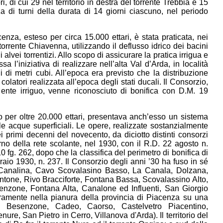
i, di cui 29 nel territorio in destra del torrente Trebbia e 15
za di turni della durata di 14 giorni ciascuno, nel periodo
acenza, esteso per circa 15.000 ettari, è stata praticata, nei
orrente Chiavenna, utilizzando il deflusso idrico dei bacini
 alvei torrentizi. Allo scopo di assicurare la pratica irrigua e
a l’iniziativa di realizzare nell’alta Val d’Arda, in località
 di metri cubi. All’epoca era previsto che la distribuzione
 colatori realizzata all’epoca degli stati ducali. Il Consorzio,
ente irriguo, venne riconosciuto di bonifica con D.M. 19
eso per oltre 20.000 ettari, presentava anch’esso un sistema
le acque superficiali. Le opere, realizzate sostanzialmente
 primi decenni del novecento, da diciotto distinti consorzi
rno della rete scolante, nel 1930, con il R.D. 22 agosto n.
10 fg. 262, dopo che la classifica del perimetro di bonifica di
raio 1930, n. 237. Il Consorzio degli anni ’30 ha fuso in sé
ra Canalina, Cavo Scovalasino Basso, La Canala, Dolzana,
tone, Rivo Bracciforte, Fontana Bassa, Scovalassino Alto,
enzone, Fontana Alta, Canalone ed Influenti, San Giorgio
eramente nella pianura della provincia di Piacenza su una
o, Besenzone, Cadeo, Caorso, Castelvetro Piacentino,
re, San Pietro in Cerro, Villanova d'Arda). Il territorio del