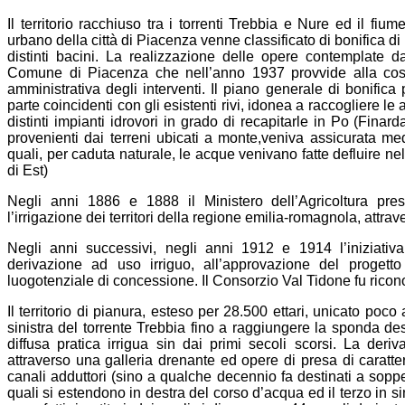
Il territorio racchiuso tra i torrenti Trebbia e Nure ed il fi
urbano della città di Piacenza venne classificato di bonifica 
distinti bacini. La realizzazione delle opere contemplate da
Comune di Piacenza che nell’anno 1937 provvide alla costit
amministrativa degli interventi. Il piano generale di bonifica
parte coincidenti con gli esistenti rivi, idonea a raccogliere l
distinti impianti idrovori in grado di recapitarle in Po (Fina
provenienti dai terreni ubicati a monte,veniva assicurata medi
quali, per caduta naturale, le acque venivano fatte defluire ne
di Est)
Negli anni 1886 e 1888 il Ministero dell’Agricoltura pres
l’irrigazione dei territori della regione emilia-romagnola, attra
Negli anni successivi, negli anni 1912 e 1914 l’iniziativ
derivazione ad uso irriguo, all’approvazione del proget
luogotenziale di concessione. Il Consorzio Val Tidone fu ricon
Il territorio di pianura, esteso per 28.500 ettari, unicato poco
sinistra del torrente Trebbia fino a raggiungere la sponda de
diffusa pratica irrigua sin dai primi secoli scorsi. La der
attraverso una galleria drenante ed opere di presa di caratter
canali adduttori (sino a qualche decennio fa destinati a soppe
quali si estendono in destra del corso d’acqua ed il terzo in si