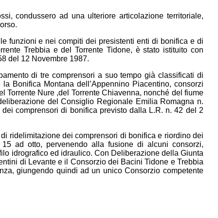
ssi, condussero ad una ulteriore articolazione territoriale,
corso.
 funzioni e nei compiti dei presistenti enti di bonifica e di
Torrente Trebbia e del Torrente Tidone, è stato istituito con
658 del 12 Novembre 1987.
rpamento di tre comprensori a suo tempo già classificati di
 e la Bonifica Montana dell’Appennino Piacentino, consorzi
, del Torrente Nure ,del Torrente Chiavenna, nonché del fiume
on deliberazione del Consiglio Regionale Emilia Romagna n.
 dei comprensori di bonifica previsto dalla L.R. n. 42 del 2
 ridelimitazione dei comprensori di bonifica e riordino dei
15 ad otto, pervenendo alla fusione di alcuni consorzi,
filo idrografico ed idraulico. Con Deliberazione della Giunta
ntini di Levante e il Consorzio dei Bacini Tidone e Trebbia
iacenza, giungendo quindi ad un unico Consorzio competente