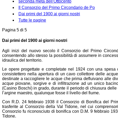
seconda metà dell'Ottocento
Il Consorzio del Primo Circondario de Po
Dai primi del 1900 ai giorni nostri
Tutte le pagine
Pagina 5 di 5
Dai primi del 1900 ai giorni nostri
Agli inizi del nuovo secolo il Consorzio del Primo Circon
consentendo allo stesso la possibilità di assumere in conces
idraulica del territorio.
Le opere progettate e completate nel 1924 con una spesa di o
consistettero nella apertura di un cavo collettore delle acque
destinate a raccogliere le acque che prima defluivano alle dive
acque piovane, sorgive e di infiltrazione ad un unico bacino
(Casino Boschi) in grado, durante il periodo di chiusura delle c
l’argine maestro, qualunque fosse il livello del fiume.
Con R.D. 24 febbraio 1938 il Consorzio di Bonifica del Pr
trasferite al Consorzio della Val Tidone, nel cui comprensorio f
Consorzio fu riconosciuto di bonifica con D.M. 9 febbraio 19
Tidone.