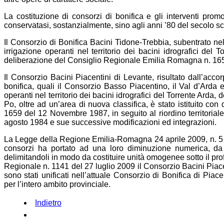
La costituzione di consorzi di bonifica e gli interventi promo
conservatasi, sostanzialmente, sino agli anni ’80 del secolo s
Il Consorzio di Bonifica Bacini Tidone-Trebbia, subentrato nelle
irrigazione operanti nel territorio dei bacini idrografici del 
deliberazione del Consiglio Regionale Emilia Romagna n. 1
Il Consorzio Bacini Piacentini di Levante, risultato dall’acco
bonifica, quali il Consorzio Basso Piacentino, il Val d’Arda
operanti nel territorio dei bacini idrografici del Torrente Arda
Po, oltre ad un’area di nuova classifica, è stato istituito c
1659 del 12 Novembre 1987, in seguito al riordino territoriale
agosto 1984 e sue successive modificazioni ed integrazioni.
La Legge della Regione Emilia-Romagna 24 aprile 2009, n. 5 di
consorzi ha portato ad una loro diminuzione numerica, da 
delimitandoli in modo da costituire unità omogenee sotto il pro
Regionale n. 1141 del 27 luglio 2009 il Consorzio Bacini Piace
sono stati unificati nell’attuale Consorzio di Bonifica di P
per l’intero ambito provinciale.
Indietro