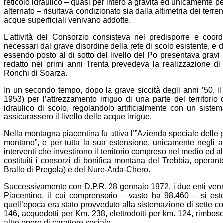
reticolo idraulico – quasi per intero a gravità ed unicamente 
alternato – risultava condizionato sia dalla altimetria dei terreni
acque superficiali venivano addotte.
L'attività del Consorzio consisteva nel predisporre e coord
necessari dal grave disordine della rete di scolo esistente, e 
essendo posto al di sotto del livello del Po presentava gravi 
redatto nei primi anni Trenta prevedeva la realizzazione di 
Ronchi di Soarza.
In un secondo tempo, dopo la grave siccità degli anni ’50, i
1953) per l’attrezzamento irriguo di una parte del territorio 
idraulico di scolo, regolandolo artificialmente con un sist
assicurassero il livello delle acque irrigue.
Nella montagna piacentina fu attiva l’”Azienda speciale delle pr
montano”, e per tutta la sua estensione, unicamente negli an
interventi che investirono il territorio compreso nel medio ed a
costituiti i consorzi di bonifica montana del Trebbia, operan
Brallo di Pregola) e del Nure-Arda-Chero.
Successivamente con D.P.R. 28 gennaio 1972, i due enti venn
Piacentino, il cui comprensorio – vasto ha 98.460 – si esten
quell’epoca era stato provveduto alla sistemazione di sette cor
146, acquedotti per Km. 238, elettrodotti per km. 124, rimbos
altre opere di carattere sociale.