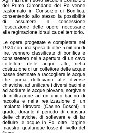
Agli inizi del nuovo secolo il Consorzio
del Primo Circondario del Po venne
trasformato in Consorzio di Bonifica,
consentendo allo stesso la possibilità
di assumere in concessione
l’esecuzione delle opere necessarie
alla regimazione idraulica del territorio.
Le opere progettate e completate nel
1924 con una spesa di oltre 5 milioni di
lire, vennero classificate di bonifica e
consistettero nella apertura di un cavo
collettore delle acque alte, nella
costruzione di un collettore delle acque
basse destinate a raccogliere le acque
che prima defluivano alle diverse
chiaviche, ad unificare i diversi bacini e
ad addurre le acque piovane, sorgive e
di infiltrazione ad un unico bacino di
raccolta e nella realizzazione di un
impianto idrovoro (Casino Boschi) in
grado, durante il periodo di chiusura
delle chiaviche, di sollevare e di far
defluire le acque in Po, oltre l’argine
maestro, qualunque fosse il livello del