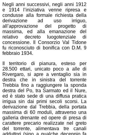
Negli anni successivi, negli anni 1912
e 1914 l’iniziativa venne ripresa e
condusse alla formale richiesta della
derivazione ad uso irriguo,
all’approvazione del progetto di
massima, ed alla emanazione del
relativo decreto luogotenziale di
concessione. Il Consorzio Val Tidone
fu riconosciuto di bonifica con D.M. 9
febbraio 1934.
Il territorio di pianura, esteso per
28.500 ettari, unicato poco a alle di
Rivergaro, si apre a ventaglio sia in
destra che in sinistra del torrente
Trebbia fino a raggiungere la sponda
destra del Po, tra Sarmato ed il Nure,
ed è stato sede di una diffusa pratica
irrigua sin dai primi secoli scorsi. La
derivazione dal Trebbia, della portata
massima di 60 moduli, attraverso una
galleria drenante ed opere di presa di
carattere precario realizzate nel greto
del torrente, alimentava tre canali
adduttori (sino a qualche decennio fa