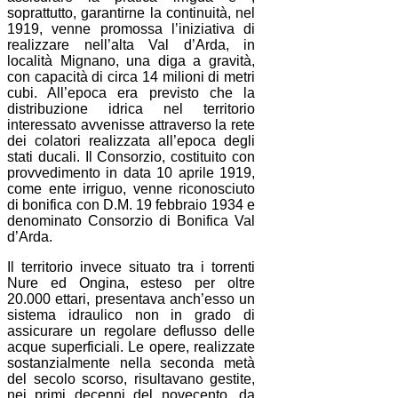
soprattutto, garantirne la continuità, nel
1919, venne promossa l’iniziativa di
realizzare nell’alta Val d’Arda, in
località Mignano, una diga a gravità,
con capacità di circa 14 milioni di metri
cubi. All’epoca era previsto che la
distribuzione idrica nel territorio
interessato avvenisse attraverso la rete
dei colatori realizzata all’epoca degli
stati ducali. Il Consorzio, costituito con
provvedimento in data 10 aprile 1919,
come ente irriguo, venne riconosciuto
di bonifica con D.M. 19 febbraio 1934 e
denominato Consorzio di Bonifica Val
d’Arda.
Il territorio invece situato tra i torrenti
Nure ed Ongina, esteso per oltre
20.000 ettari, presentava anch’esso un
sistema idraulico non in grado di
assicurare un regolare deflusso delle
acque superficiali. Le opere, realizzate
sostanzialmente nella seconda metà
del secolo scorso, risultavano gestite,
nei primi decenni del novecento, da