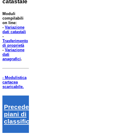
catastale
Moduli
compilabili
on line:
-
Variazione
dati catastali
-
Trasferimento
di proprietà
-
Variazione
dati
anagrafici
.
- Modulistica
cartacea
scaricabile.
Precedenti
piani di
classifica