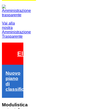
Vai alla
nostra
Amministrazione
Trasparente
Elezioni 2026
Nuovo
piano
di
classifica
Modulistica