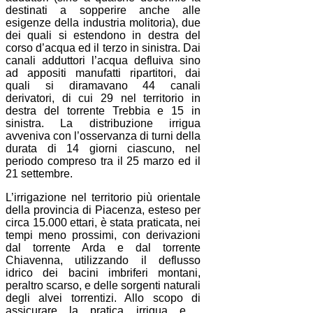
destinati a sopperire anche alle
esigenze della industria molitoria), due
dei quali si estendono in destra del
corso d’acqua ed il terzo in sinistra. Dai
canali adduttori l’acqua defluiva sino
ad appositi manufatti ripartitori, dai
quali si diramavano 44 canali
derivatori, di cui 29 nel territorio in
destra del torrente Trebbia e 15 in
sinistra. La distribuzione irrigua
avveniva con l’osservanza di turni della
durata di 14 giorni ciascuno, nel
periodo compreso tra il 25 marzo ed il
21 settembre.
L’irrigazione nel territorio più orientale
della provincia di Piacenza, esteso per
circa 15.000 ettari, è stata praticata, nei
tempi meno prossimi, con derivazioni
dal torrente Arda e dal torrente
Chiavenna, utilizzando il deflusso
idrico dei bacini imbriferi montani,
peraltro scarso, e delle sorgenti naturali
degli alvei torrentizi. Allo scopo di
assicurare la pratica irrigua e ,