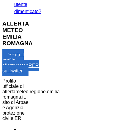
utente
dimenticato?
ALLERTA
METEO
EMILIA
ROMAGNA
Visita il
profilo
allertameteoRER
su Twitter
Profilo
ufficiale di
allertameteo.regione.emilia-
romagna.it,
sito di Arpae
e Agenzia
protezione
civile ER.