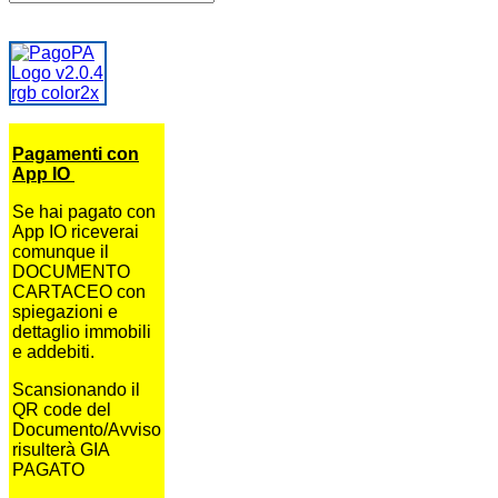
Pagamenti con
App IO
Se hai pagato con
App IO riceverai
comunque il
DOCUMENTO
CARTACEO con
spiegazioni e
dettaglio immobili
e addebiti.
Scansionando il
QR code del
Documento/Avviso
risulterà GIA
PAGATO