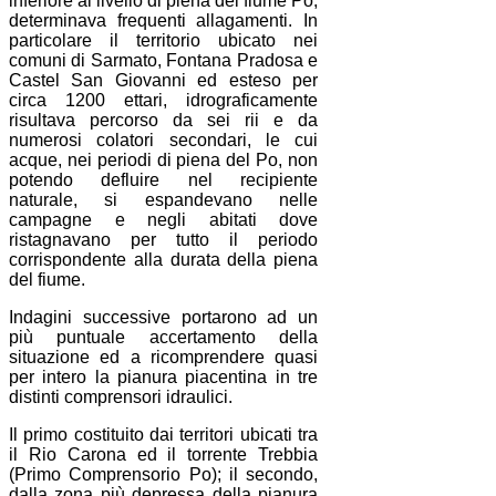
inferiore al livello di piena del fiume Po,
determinava frequenti allagamenti. In
particolare il territorio ubicato nei
comuni di Sarmato, Fontana Pradosa e
Castel San Giovanni ed esteso per
circa 1200 ettari, idrograficamente
risultava percorso da sei rii e da
numerosi colatori secondari, le cui
acque, nei periodi di piena del Po, non
potendo defluire nel recipiente
naturale, si espandevano nelle
campagne e negli abitati dove
ristagnavano per tutto il periodo
corrispondente alla durata della piena
del fiume.
Indagini successive portarono ad un
più puntuale accertamento della
situazione ed a ricomprendere quasi
per intero la pianura piacentina in tre
distinti comprensori idraulici.
Il primo costituito dai territori ubicati tra
il Rio Carona ed il torrente Trebbia
(Primo Comprensorio Po); il secondo,
dalla zona più depressa della pianura