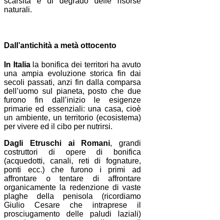
scarsità e di degrado delle risorse
naturali.
Dall’antichità a metà ottocento
In Italia
la bonifica dei territori ha avuto
una ampia evoluzione storica fin dai
secoli passati, anzi fin dalla comparsa
dell’uomo sul pianeta, posto che due
furono fin dall’inizio le esigenze
primarie ed essenziali: una casa, cioè
un ambiente, un territorio (ecosistema)
per vivere ed il cibo per nutrirsi.
Dagli Etruschi ai Romani
, grandi
costruttori di opere di bonifica
(acquedotti, canali, reti di fognature,
ponti ecc.) che furono i primi ad
affrontare o tentare di affrontare
organicamente la redenzione di vaste
plaghe della penisola (ricordiamo
Giulio Cesare che intraprese il
prosciugamento delle paludi laziali)