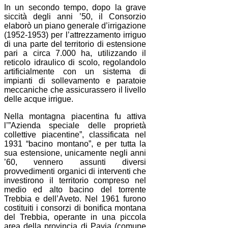
In un secondo tempo, dopo la grave
siccità degli anni ’50, il Consorzio
elaborò un piano generale d’irrigazione
(1952-1953) per l’attrezzamento irriguo
di una parte del territorio di estensione
pari a circa 7.000 ha, utilizzando il
reticolo idraulico di scolo, regolandolo
artificialmente con un sistema di
impianti di sollevamento e paratoie
meccaniche che assicurassero il livello
delle acque irrigue.
Nella montagna piacentina fu attiva
l’”Azienda speciale delle proprietà
collettive piacentine”, classificata nel
1931 “bacino montano”, e per tutta la
sua estensione, unicamente negli anni
’60, vennero assunti diversi
provvedimenti organici di interventi che
investirono il territorio compreso nel
medio ed alto bacino del torrente
Trebbia e dell’Aveto. Nel 1961 furono
costituiti i consorzi di bonifica montana
del Trebbia, operante in una piccola
area della provincia di Pavia (comune