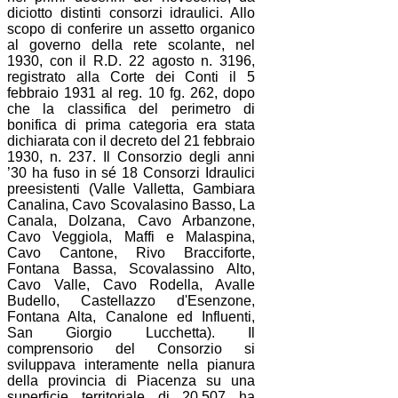
diciotto distinti consorzi idraulici. Allo
scopo di conferire un assetto organico
al governo della rete scolante, nel
1930, con il R.D. 22 agosto n. 3196,
registrato alla Corte dei Conti il 5
febbraio 1931 al reg. 10 fg. 262, dopo
che la classifica del perimetro di
bonifica di prima categoria era stata
dichiarata con il decreto del 21 febbraio
1930, n. 237. Il Consorzio degli anni
’30 ha fuso in sé 18 Consorzi Idraulici
preesistenti (Valle Valletta, Gambiara
Canalina, Cavo Scovalasino Basso, La
Canala, Dolzana, Cavo Arbanzone,
Cavo Veggiola, Maffi e Malaspina,
Cavo Cantone, Rivo Bracciforte,
Fontana Bassa, Scovalassino Alto,
Cavo Valle, Cavo Rodella, Avalle
Budello, Castellazzo d'Esenzone,
Fontana Alta, Canalone ed Influenti,
San Giorgio Lucchetta). Il
comprensorio del Consorzio si
sviluppava interamente nella pianura
della provincia di Piacenza su una
superficie territoriale di 20.507 ha