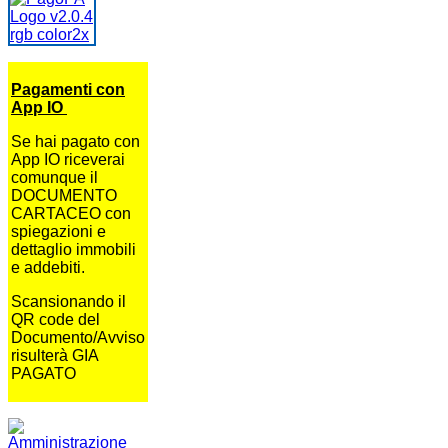
Pagamenti con
App IO
Se hai pagato con
App IO riceverai
comunque il
DOCUMENTO
CARTACEO con
spiegazioni e
dettaglio immobili
e addebiti.
Scansionando il
QR code del
Documento/Avviso
risulterà GIA
PAGATO