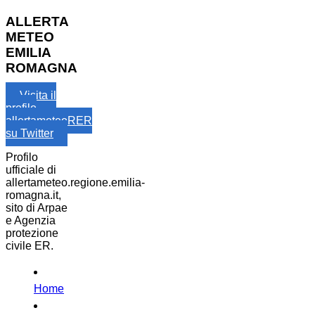
ALLERTA
METEO
EMILIA
ROMAGNA
Visita il
profilo
allertameteoRER
su Twitter
Profilo
ufficiale di
allertameteo.regione.emilia-
romagna.it,
sito di Arpae
e Agenzia
protezione
civile ER.
Home