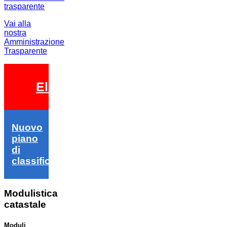
Vai alla
nostra
Amministrazione
Trasparente
Elezioni 2026
Nuovo
piano
di
classifica
Modulistica
catastale
Moduli