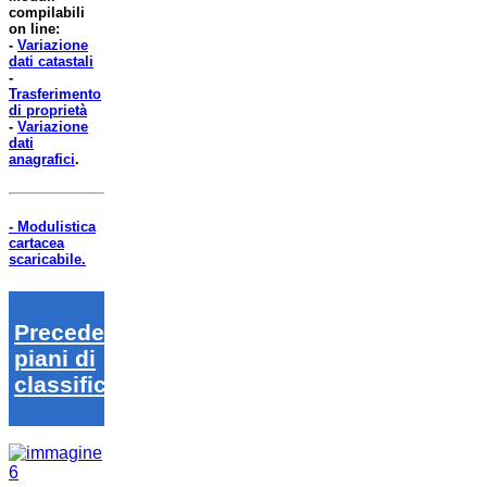
compilabili
on line:
-
Variazione
dati catastali
-
Trasferimento
di proprietà
-
Variazione
dati
anagrafici
.
- Modulistica
cartacea
scaricabile.
Precedenti
piani di
classifica