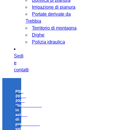
Bonifica di pianura
Irrigazione di pianura
Portate derivate da
Trebbia
Territorio di montagna
Dighe
Polizia idraulica
Sedi
e
contatti
PSR
2014-
2020
“Investimenti
in
azioni
di
prevenzione
volte