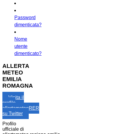
Password
dimenticata?
Nome
utente
dimenticato?
ALLERTA
METEO
EMILIA
ROMAGNA
Visita il
profilo
allertameteoRER
su Twitter
Profilo
ufficiale di