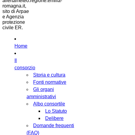
allertameteo.regione.emilia-
romagna.it,
sito di Arpae
e Agenzia
protezione
civile ER.
Home
Il
consorzio
Storia e cultura
Fonti normative
Gli organi
amministrativi
Albo consortile
Lo Statuto
Delibere
Domande frequenti
(FAQ)