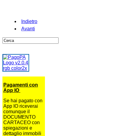
Indietro
Avanti
Pagamenti con
App IO
Se hai pagato con
App IO riceverai
comunque il
DOCUMENTO
CARTACEO con
spiegazioni e
dettaglio immobili